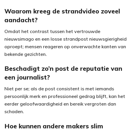
V
Waarom kreeg de strandvideo zoveel
aandacht?
i
Omdat het contrast tussen het vertrouwde
d
nieuwsimago en een losse strandpost nieuwsgierigheid
e
oproept; mensen reageren op onverwachte kanten van
bekende gezichten.
o
Beschadigt zo’n post de reputatie van
een journalist?
Niet per se; als de post consistent is met iemands
persoonlijk merk en professioneel gedrag blijft, kan het
eerder geloofwaardigheid en bereik vergroten dan
schaden.
Hoe kunnen andere makers slim