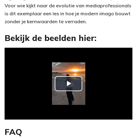
Voor wie kijkt naar de evolutie van mediaprofessionals
is dit exemplaar een les in hoe je modern imago bouwt
zonder je kernwaarden te verraden.
Bekijk de beelden hier:
P
l
a
y
FAQ