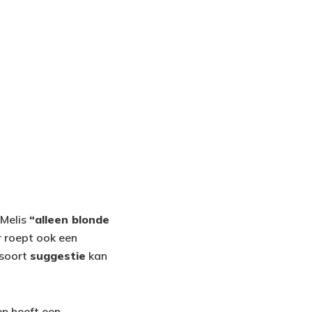
 Melis
“alleen blonde
r roept ook een
t soort
suggestie
kan
n heeft een