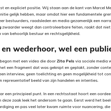
ust en expliciet positie. Wij staan aan de kant van Marcel M
nitie gelijk hebben, maar omdat hier een fundamentele gre
r bestuurders, raadsleden en media gezamenlijk een narra
g
zwaarder weegt dan controleerbare feiten, raakt dat niet
 van behoorlijk bestuur en rechtsgelijkheid.
 en wederhoor, wel een publi
 begon met een video die door
Zita Pels
via sociale media 
 het een fragment dat was geknipt en geplakt, zonder cont
en interview, geen toelichting en geen mogelijkheid tot cor
 representatief beeld van zijn handelen en intenties.
aar een principieel punt. In een rechtsstaat hoort een oordee
n deze zaak leek het andersom te gaan. Eerst werd het beel
diging en pas veel later kwam ruimte voor nuancering, die