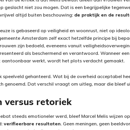
p geslacht niet zou mogen. Dat is een begrijpelijke tegenwe
vrijwel altijd buiten beschouwing:
de praktijk en de resul
keuze is gebaseerd op veiligheid en woonrust, niet op ideol
gemeente Amsterdam zelf exact hetzelfde principe bij be
vrouwen zijn bedoeld, eveneens vanuit veiligheidsoverwegin
presenteerd als beschermend en verantwoord. Wanneer ee
t aantoonbaar werkt, wordt het plots verdacht gemaakt.
jk speelveld gehanteerd. Wat bij de overheid acceptabel hee
h genoemd. Dat verschil vraagt om uitleg, maar die bleef ui
 versus retoriek
debat steeds emotioneler werd, bleef Marcel Melis wijzen o
d:
verifieerbare resultaten
. Geen meningen, geen beeldvo