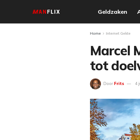
Geldzaken
Home
Internet Gekte
Marcel M
tot doel
Door
Frits
4 