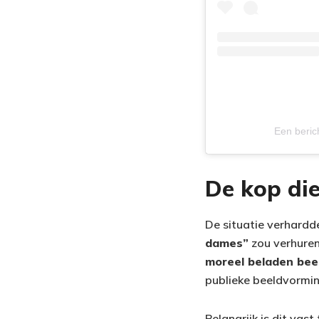
Een beric
De kop di
De situatie verhardd
dames”
zou verhuren
moreel beladen bee
publieke beeldvormi
Belangrijk is dit vast 