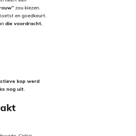
vrouw”
zou kiezen.
toetst en goedkeurt.
van
die voordracht
,
stieve kop werd
ks nog uit
.
aakt
uurde. Critici