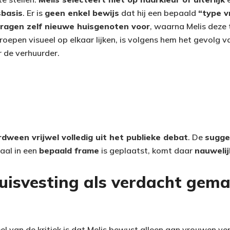
basis
. Er is
geen enkel bewijs
dat hij een bepaald
“type 
ragen zelf nieuwe huisgenoten voor
, waarna Melis deze 
pen visueel op elkaar lijken, is volgens hem het gevolg 
r de verhuurder.
dween vrijwel volledig uit het publieke debat
. De
sugge
aal in een
bepaald frame
is geplaatst, komt daar
nauwelij
isvesting als verdacht gem
l van de kritiek is dat Melis bewust alleen aan vrouwen verh