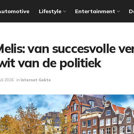
Automotive
Lifestyle
Entertainment
D
elis: van succesvolle v
wit van de politiek
juli 2026
in
Internet Gekte