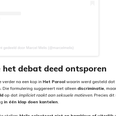
ht gedeeld door Marcel Melis (@marcelmelis)
e het debat deed ontsporen
e verder na een kop in
Het Parool
waarin werd gesteld dat
. Die formulering suggereert niet alleen
discriminatie
, maa
ld
op dat
impliciet raakt aan seksuele motieven
. Precies di
ng
in één klap doen kantelen
.
te stellen:
Melis selecteert niet op haarkleur of uiterlijk
e