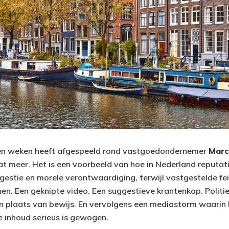
en weken heeft afgespeeld rond vastgoedondernemer
Marc
at meer. Het is een voorbeeld van hoe in Nederland reputa
estie en morele verontwaardiging, terwijl vastgestelde fe
en. Een geknipte video. Een suggestieve krantenkop. Politie
 in plaats van bewijs. En vervolgens een mediastorm waarin 
 inhoud serieus is gewogen.