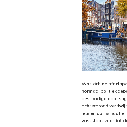
Wat zich de afgelop
normaal politiek deb
beschadigd door sugg
achtergrond verdwijn
leunen op insinuatie
vaststaat voordat de