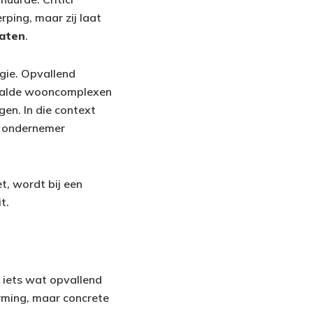
rping, maar zij laat
taten
.
ogie. Opvallend
paalde wooncomplexen
gen. In die context
n ondernemer
t, wordt bij een
t.
p iets wat opvallend
rming, maar concrete