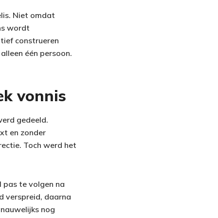
elis. Niet omdat
ns wordt
tief construeren
 alleen één persoon.
ek vonnis
werd gedeeld.
ext en zonder
rectie. Toch werd het
l pas te volgen na
d verspreid, daarna
 nauwelijks nog