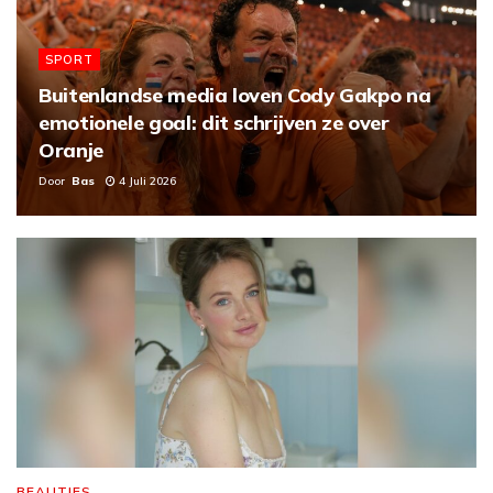
SPORT
Buitenlandse media loven Cody Gakpo na
emotionele goal: dit schrijven ze over
Oranje
Door
Bas
4 Juli 2026
BEAUTIES