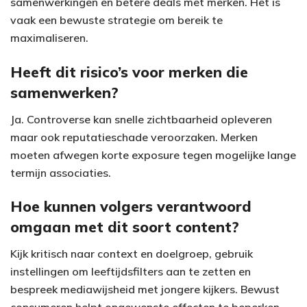
e
samenwerkingen en betere deals met merken. Het is
vaak een bewuste strategie om bereik te
o
maximaliseren.
Heeft dit risico’s voor merken die
samenwerken?
Ja. Controverse kan snelle zichtbaarheid opleveren
maar ook reputatieschade veroorzaken. Merken
moeten afwegen korte exposure tegen mogelijke lange
termijn associaties.
Hoe kunnen volgers verantwoord
omgaan met dit soort content?
Kijk kritisch naar context en doelgroep, gebruik
instellingen om leeftijdsfilters aan te zetten en
bespreek mediawijsheid met jongere kijkers. Bewust
consumeren helpt ongewenste effecten te beperken.