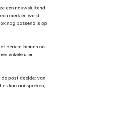
n ze een nauwsluitend
r een merk en werd
ook nog passend is op
et bericht binnen no-
nen enkele uren
t de post deelde: van
ities kan aanspreken,