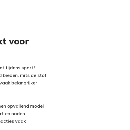
kt voor
et tijdens sport?
 bieden, mits de stof
vaak belangrijker
 een opvallend model
ert en naden
eacties vaak