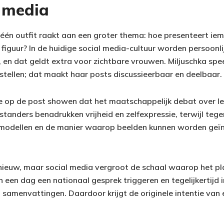
e media
één outfit raakt aan een groter thema: hoe presenteert iema
 figuur? In de huidige social media-cultuur worden persoonli
 en dat geldt extra voor zichtbare vrouwen. Miljuschka spee
stellen; dat maakt haar posts discussieerbaar en deelbaar.
e op de post showen dat het maatschappelijk debat over leef
orstanders benadrukken vrijheid en zelfexpressie, terwijl te
olmodellen en de manier waarop beelden kunnen worden geï
 nieuw, maar social media vergroot de schaal waarop het pl
 een dag een nationaal gesprek triggeren en tegelijkertijd 
n samenvattingen. Daardoor krijgt de originele intentie van