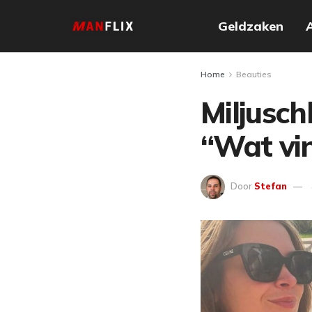
Geldzaken
Home
Beauties
Miljusch
“Wat vin
Door
Stefan