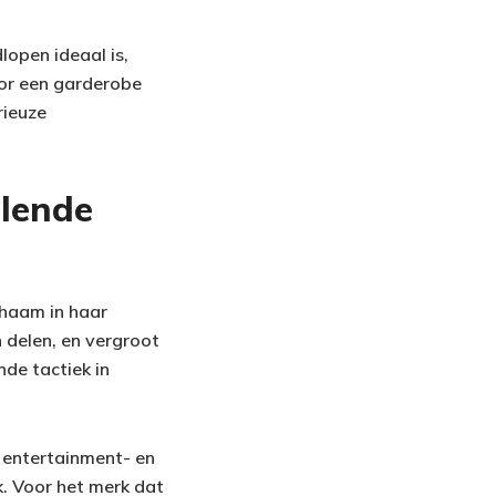
lopen ideaal is,
oor een garderobe
rieuze
elende
ichaam in haar
 delen, en vergroot
de tactiek in
 entertainment- en
k. Voor het merk dat