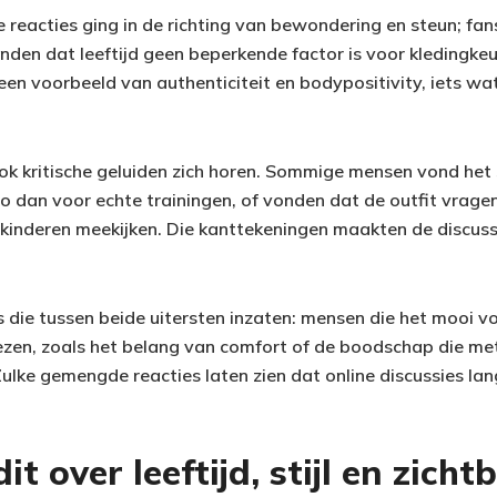
 reacties ging in de richting van bewondering en steun; fan
nden dat leeftijd geen beperkende factor is voor kledingkeu
 een voorbeeld van authenticiteit en bodypositivity, iets wat
n ook kritische geluiden zich horen. Sommige mensen vond he
to dan voor echte trainingen, of vonden dat de outfit vrage
inderen meekijken. Die kanttekeningen maakten de discuss
s die tussen beide uitersten inzaten: mensen die het mooi 
zen, zoals het belang van comfort of de boodschap die met
lke gemengde reacties laten zien dat online discussies lang
t over leeftijd, stijl en zich