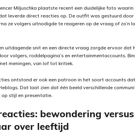
uencer Miljuschka plaatste recent een duidelijke foto waari
dat leverde direct reacties op. De outfit was gestuurd doo
a ze volgers uitnodigde te reageren op de vraag of zo’n l
n uitdagende snit en een directe vraag zorgde ervoor dat h
oor volgers, roddelpagina’s en entertainmentaccounts. Bin
met meningen, van lof tot kritiek.
cties ontstond er ook een patroon in het soort accounts da
tyleblogs. Dat laat zien dat één beeld verschillende commun
 op stijl en presentatie.
reacties: bewondering versus
r over leeftijd