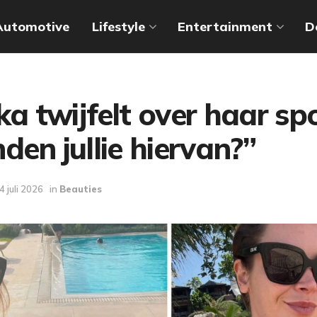
Automotive
Lifestyle
Entertainment
D
ka twijfelt over haar spo
den jullie hiervan?”
4 juli 2026
in
Beauties