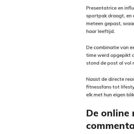
Presentatrice en infl
sportpak draagt, en 
meteen gepast, waarn
haar leeftijd.
De combinatie van ee
time werd opgepikt d
stond de post al vol 
Naast de directe rea
fitnessfans tot lifes
elk met hun eigen blik
De online 
commentaa