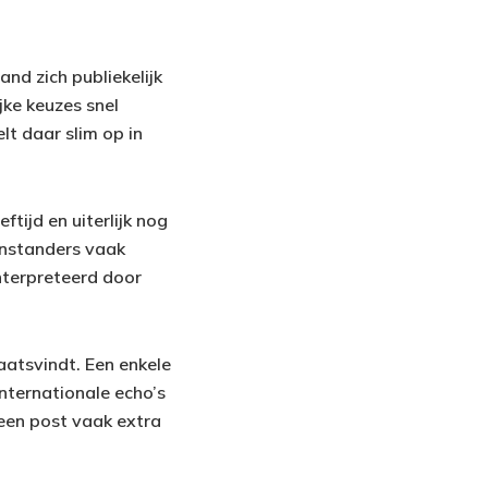
nd zich publiekelijk
jke keuzes snel
lt daar slim op in
tijd en uiterlijk nog
genstanders vaak
nterpreteerd door
aatsvindt. Een enkele
internationale echo’s
 een post vaak extra