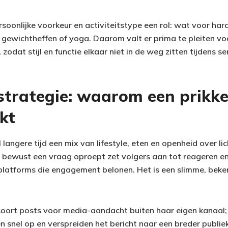
oonlijke voorkeur en activiteitstype een rol: wat voor hard
or gewichtheffen of yoga. Daarom valt er prima te pleiten v
zodat stijl en functie elkaar niet in de weg zitten tijdens se
rstrategie: waarom een prikk
kt
l langere tijd een mix van lifestyle, eten en openheid over l
e bewust een vraag oproept zet volgers aan tot reageren en
platforms die engagement belonen. Het is een slimme, beken
soort posts voor media-aandacht buiten haar eigen kanaal;
n snel op en verspreiden het bericht naar een breder publie