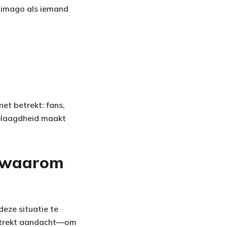
r imago als iemand
et betrekt: fans,
e gelaagdheid maakt
n waarom
deze situatie te
de trekt aandacht—om