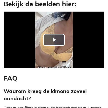
Bekijk de beelden hier:
P
l
a
y
FAQ
V
Waarom kreeg de kimono zoveel
aandacht?
i
Omdat het filmpje simpel en herkenbaar oogt: warme