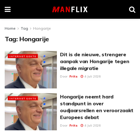
Home
Tag
Hongarije
Tag:
Hongarije
Dit is de nieuwe, strengere
INTERNET GEKTE
aanpak van Hongarije tegen
illegale migratie
Door
Frits
4 Juli 2026
Hongarije neemt hard
INTERNET GEKTE
standpunt in over
oudjaarsrellen en veroorzaakt
Europees debat
Door
Frits
4 Juli 2026