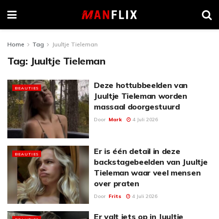
Home
Tag
Juultje Tieleman
Tag:
Juultje Tieleman
Deze hottubbeelden van
BEAUTIES
Juultje Tieleman worden
massaal doorgestuurd
Door
Mark
4 Juli 2026
Er is één detail in deze
BEAUTIES
backstagebeelden van Juultje
Tieleman waar veel mensen
over praten
Door
Frits
4 Juli 2026
Er valt iets op in Juultje