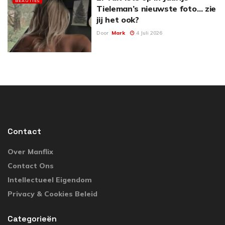
BEAUTIES
Tieleman’s nieuwste foto… zie
jij het ook?
Door
Mark
4 Juli 2026
Contact
Over Manflix
Contact Ons
Intellectueel Eigendom
Privacy & Cookies Beleid
Categorieën