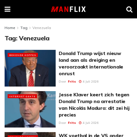
Home
Tag
Venezuela
Tag:
Venezuela
Donald Trump wijst nieuw
BEKENDE KOPPEN
land aan als dreiging en
veroorzaakt internationale
onrust
Door
Frits
4 Juli 2026
Jesse Klaver keert zich tegen
INTERNET GEKTE
Donald Trump na arrestatie
van Nicolás Maduro: dit zei hij
precies
Door
Frits
4 Juli 2026
WK voetbal in de VS onder