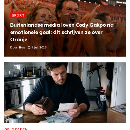
SPORT
Buitenlandse media loven Cody Gakpo na
emotionele goal: dit schrijven ze over
Oranje
Door
Bas
4 Juli 2026
GELDZAKEN