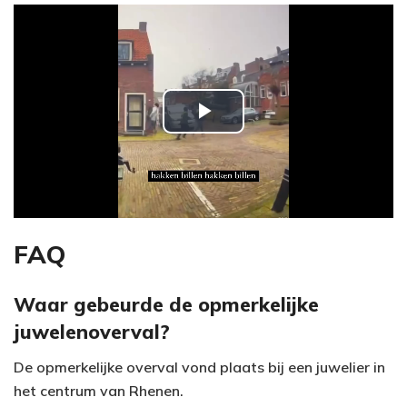
P
l
a
y
FAQ
V
Waar gebeurde de opmerkelijke
juwelenoverval?
i
De opmerkelijke overval vond plaats bij een juwelier in
d
het centrum van Rhenen.