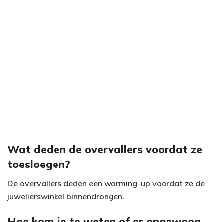
e
o
Wat deden de overvallers voordat ze
toesloegen?
De overvallers deden een warming-up voordat ze de
juwelierswinkel binnendrongen.
Hoe kom je te weten of er ongewoon