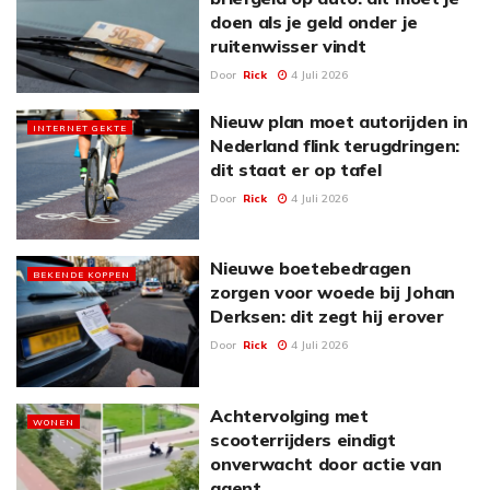
doen als je geld onder je
ruitenwisser vindt
Door
Rick
4 Juli 2026
Nieuw plan moet autorijden in
INTERNET GEKTE
Nederland flink terugdringen:
dit staat er op tafel
Door
Rick
4 Juli 2026
Nieuwe boetebedragen
BEKENDE KOPPEN
zorgen voor woede bij Johan
Derksen: dit zegt hij erover
Door
Rick
4 Juli 2026
Achtervolging met
WONEN
scooterrijders eindigt
onverwacht door actie van
agent