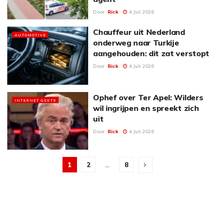
Door
Rick
4 Juli 2026
Chauffeur uit Nederland
AUTOMOTIVE
onderweg naar Turkije
aangehouden: dit zat verstopt
Door
Rick
4 Juli 2026
Ophef over Ter Apel: Wilders
INTERNET GEKTE
wil ingrijpen en spreekt zich
uit
Door
Rick
4 Juli 2026
1
2
…
8