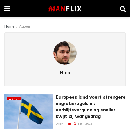
Home
Auteur
Rick
Europees land voert strengere
WONEN
migratieregels in:
verblijfsvergunning sneller
kwijt bij wangedrag
Door
Rick
4 Juli 2026