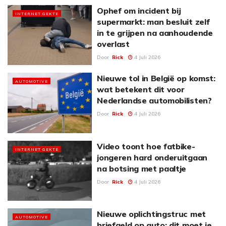
Ophef om incident bij
INTERNET GEKTE
supermarkt: man besluit zelf
in te grijpen na aanhoudende
overlast
Door
Rick
4 Juli 2026
Nieuwe tol in België op komst:
AUTOMOTIVE
wat betekent dit voor
Nederlandse automobilisten?
Door
Rick
4 Juli 2026
Video toont hoe fatbike-
INTERNET GEKTE
jongeren hard onderuitgaan
na botsing met paaltje
Door
Rick
4 Juli 2026
Nieuwe oplichtingstruc met
AUTOMOTIVE
briefgeld op auto: dit moet je