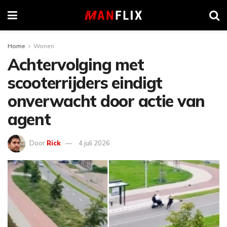
Home
Wonen
Achtervolging met
scooterrijders eindigt
onverwacht door actie van
agent
Door
Rick
4 juli 2026