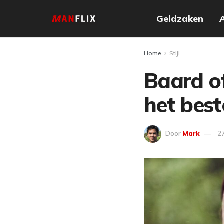
Geldzaken
Home
Stijl
Baard o
het best
Door
Mark
27