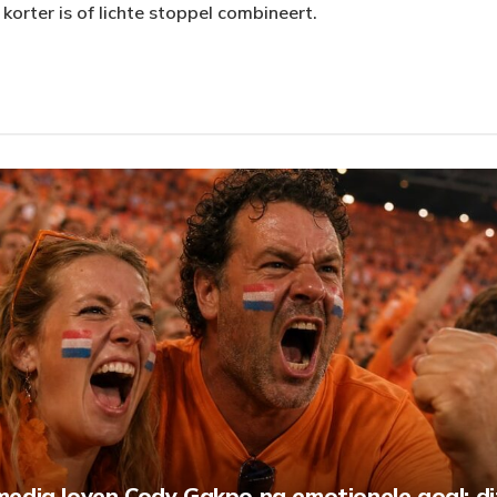
e korter is of lichte stoppel combineert.
edia loven Cody Gakpo na emotionele goal: dit