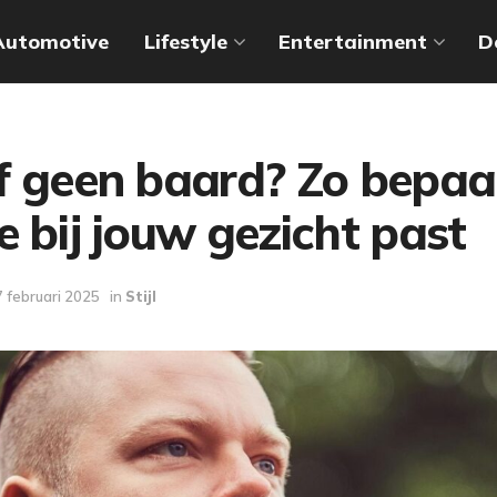
Automotive
Lifestyle
Entertainment
D
f geen baard? Zo bepaal
e bij jouw gezicht past
 februari 2025
in
Stijl