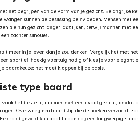
met het begrijpen van de vorm van je gezicht. Belangrijke k
olle wangen kunnen de beslissing beïnvloeden. Mensen met ee
iezen die hun gezicht langer laat lijken, terwijl mannen met e
 een zachter silhouet.
lt meer in je leven dan je zou denken. Vergelijk het met he
e een sportief, hoekig voertuig nodig of kies je voor elegant
je baardkeuze: het moet kloppen bij de basis.
uiste type baard
t vaak het beste bij mannen met een ovaal gezicht, omdat 
n dragen. Overweeg een baardstijl die de hoeken verzacht, zo
 Een rond gezicht kan baat hebben bij een langwerpige baard