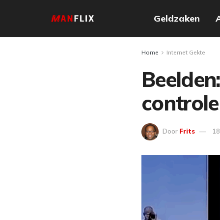
Geldzaken
Home
Internet Gekte
Beelden
control
Door
Frits
18