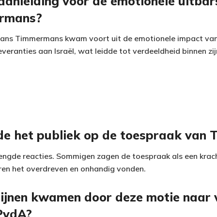
anleiding voor de emotionele uitbar
rmans?
Frans Timmermans kwam voort uit de emotionele impact van
ranties aan Israël, wat leidde tot verdeeldheid binnen zijn
de het publiek op de toespraak van
engde reacties. Sommigen zagen de toespraak als een krac
eren het overdreven en onhandig vonden.
ijnen kwamen door deze motie naar 
PvdA?