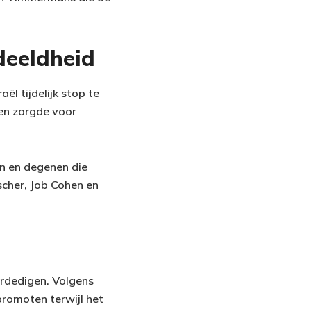
deeldheid
l tijdelijk stop te
 en zorgde voor
n en degenen die
scher, Job Cohen en
erdedigen. Volgens
romoten terwijl het