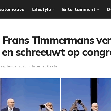
Automotive
Lifestyle
Entertainment
D
: Frans Timmermans verl
e en schreeuwt op congr
 september 2025
in
Internet Gekte