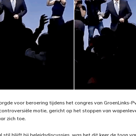
gde voor beroering tijdens het congres van GroenLinks-Pv
 controversiële motie, gericht op het stoppen van wapenleve
ar zich toe.
stil blijft bij beleidsdiscussies, was het dit keer de toon