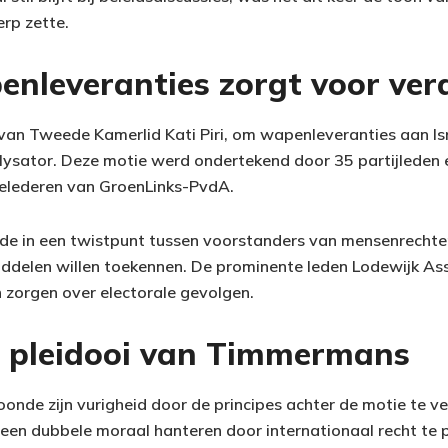
rp zette.
enleveranties zorgt voor ver
an Tweede Kamerlid Kati Piri, om wapenleveranties aan Israë
alysator. Deze motie werd ondertekend door 35 partijleden
gelederen van GroenLinks-PvdA.
de in een twistpunt tussen voorstanders van mensenrechte
iddelen willen toekennen. De prominente leden Lodewijk As
n zorgen over electorale gevolgen.
e pleidooi van Timmermans
nde zijn vurigheid door de principes achter de motie te v
en dubbele moraal hanteren door internationaal recht te p