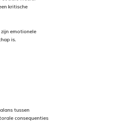
en kritische
zijn emotionele
hap is.
balans tussen
ectorale consequenties