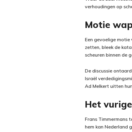
verhoudingen op sche
Motie wap
Een gevoelige motie v
zetten, bleek de kat
scheuren binnen de 
De discussie ontaard
Israël verdedigingsm
Ad Melkert uitten hu
Het vurig
Frans Timmermans too
hem kan Nederland ge