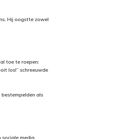
s. Hij oogstte zowel
l toe te roepen:
ooit los!” schreeuwde
t bestempelden als
 sociale media.