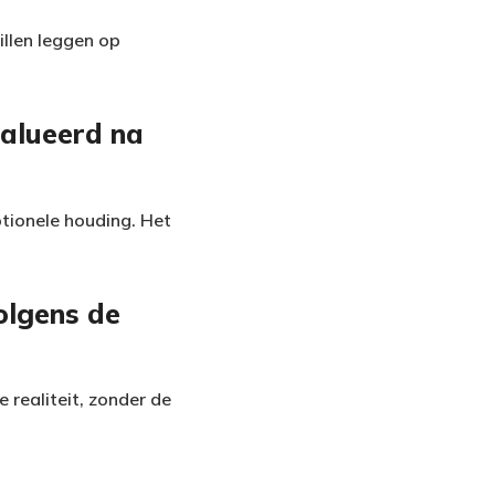
illen leggen op
alueerd na
otionele houding. Het
olgens de
 realiteit, zonder de