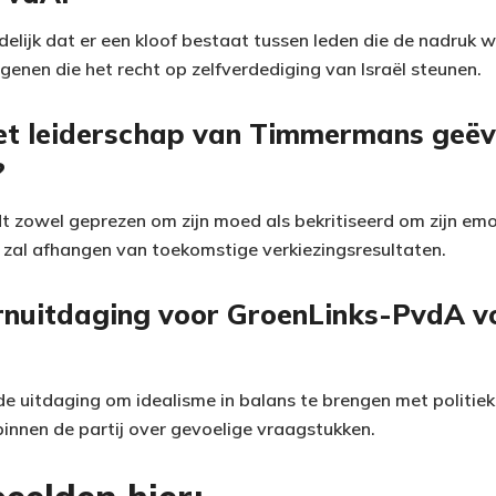
elijk dat er een kloof bestaat tussen leden die de nadruk w
enen die het recht op zelfverdediging van Israël steunen.
et leiderschap van Timmermans geëv
?
dt zowel geprezen om zijn moed als bekritiseerd om zijn em
n zal afhangen van toekomstige verkiezingsresultaten.
rnuitdaging voor GroenLinks-PvdA v
de uitdaging om idealisme in balans te brengen met politieke
binnen de partij over gevoelige vraagstukken.