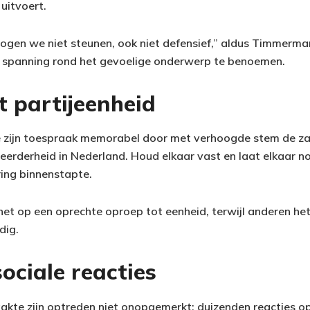
uitvoert.
en we niet steunen, ook niet defensief,” aldus Timmerman
 de spanning rond het gevoelige onderwerp te benoemen.
t partijeenheid
ijn toespraak memorabel door met verhoogde stem de zaa
meerderheid in Nederland. Houd elkaar vast en laat elkaar n
sring binnenstapte.
et op een oprechte oproep tot eenheid, terwijl anderen he
dig.
ociale reacties
aakte zijn optreden niet onopgemerkt: duizenden reacties op