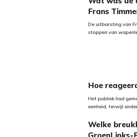
Wat was de a
Frans Timme
De uitbarsting van 
stoppen van wapenleve
Hoe reageer
Het publiek had gem
eenheid, terwijl and
Welke breukl
GroenLinks-