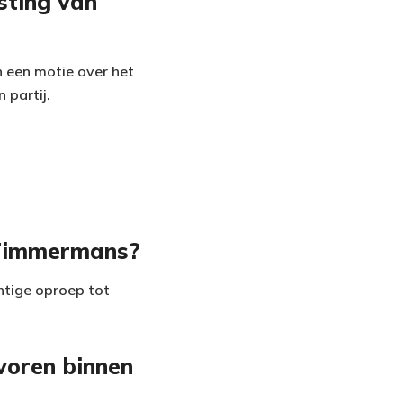
sting van
 een motie over het
 partij.
 Timmermans?
htige oproep tot
voren binnen