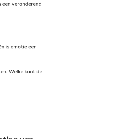
n een veranderend
én is emotie een
eken. Welke kant de