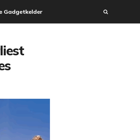
e Gadgetkelder
iest
es