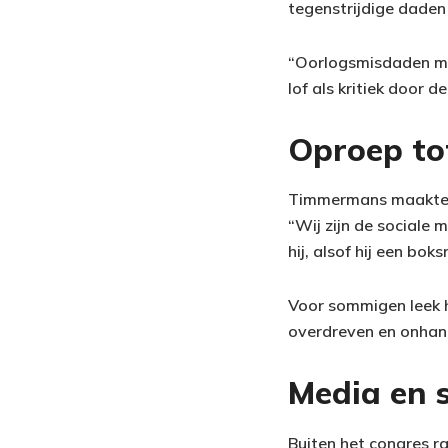
tegenstrijdige daden 
“Oorlogsmisdaden mog
lof als kritiek door
Oproep to
Timmermans maakte z
“Wij zijn de sociale 
hij, alsof hij een bok
Voor sommigen leek h
overdreven en onhan
Media en s
Buiten het congres r