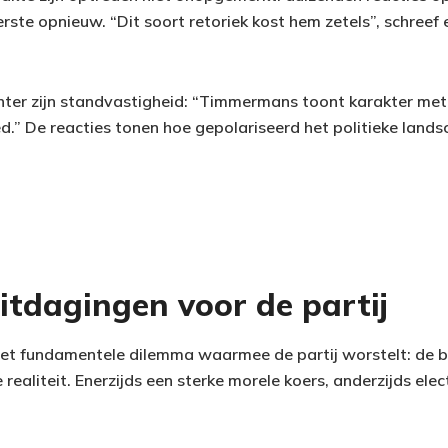
ste opnieuw. “Dit soort retoriek kost hem zetels”, schreef e
er zijn standvastigheid: “Timmermans toont karakter met 
.” De reacties tonen hoe gepolariseerd het politieke landsc
uitdagingen voor de partij
 het fundamentele dilemma waarmee de partij worstelt: de 
e realiteit. Enerzijds een sterke morele koers, anderzijds el