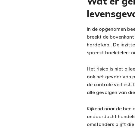
Wat er ge
levensgeva
In de opgenomen beeld
breekt de bovenkant v
harde knal. De inzitte
spreekt boekdelen: on
Het risico is niet all
ook het gevaar van p
de controle verliest
alle gevolgen van die
Kijkend naar de beel
ondoordacht handelen
omstanders blijft di