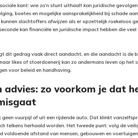
ociale kant: wie zo’n stunt uithaalt kan juridische gevolgen 
olging, boetes en mogelijke aansprakelijkheid bij schade aa
 kunnen slachtoffers afwijzen als er opzettelijk roekeloos ged
conde kan financiële en juridische impact hebben die veel 
jgt dit gedrag vaak direct aandacht, en die aandacht is de 
naar likes of stoerdoenerij kan zo andermans leven op het s
gen voor beleid en handhaving.
h advies: zo voorkom je dat h
misgaat
k geen vuurpijl af uit een rijdende auto. Dat klinkt vanzelfs
och telkens herhaald worden. Het tweede punt: volg de veili
ud voldoende afstand van mensen, gebouwen en voertuigen.