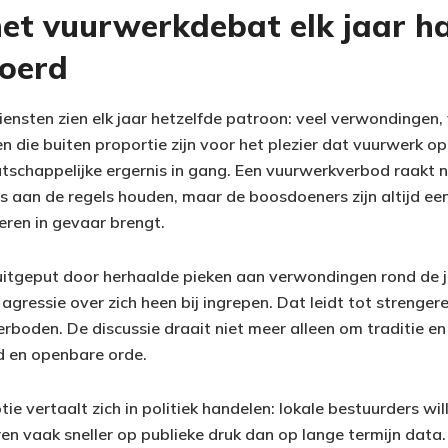
t vuurwerkdebat elk jaar h
oerd
ensten zien elk jaar hetzelfde patroon: veel verwondingen, 
ten die buiten proportie zijn voor het plezier dat vuurwerk op
atschappelijke ergernis in gang. Een vuurwerkverbod raakt n
s aan de regels houden, maar de boosdoeners zijn altijd een
eren in gevaar brengt.
uitgeput door herhaalde pieken aan verwondingen rond de j
agressie over zich heen bij ingrepen. Dat leidt tot strenger
rboden. De discussie draait niet meer alleen om traditie en
d en openbare orde.
e vertaalt zich in politiek handelen: lokale bestuurders wi
n vaak sneller op publieke druk dan op lange termijn data