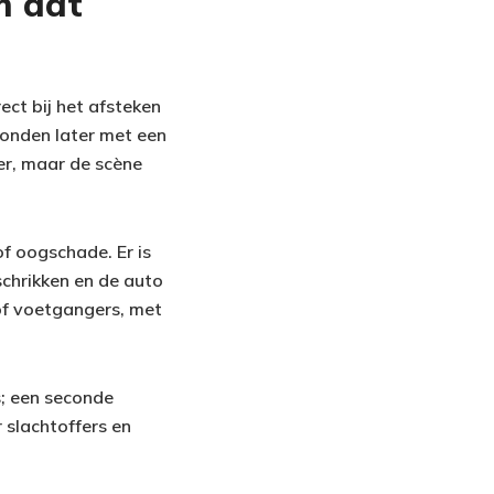
m dat
ect bij het afsteken
conden later met een
ker, maar de scène
of oogschade. Er is
schrikken en de auto
 of voetgangers, met
s; een seconde
 slachtoffers en