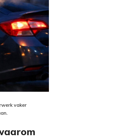
rwerk vaker
aan.
 waarom