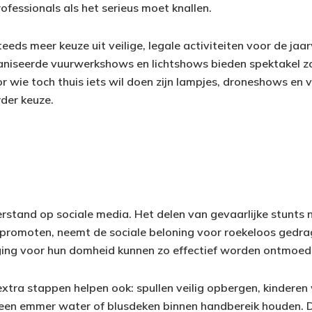
fessionals als het serieus moet knallen.
steeds meer keuze uit veilige, legale activiteiten voor de jaa
iseerde vuurwerkshows en lichtshows bieden spektakel zon
r wie toch thuis iets wil doen zijn lampjes, droneshows en v
der keuze.
verstand op sociale media. Het delen van gevaarlijke stunts 
e promoten, neemt de sociale beloning voor roekeloos gedra
ging voor hun domheid kunnen zo effectief worden ontmoed
extra stappen helpen ook: spullen veilig opbergen, kinder
d een emmer water of blusdeken binnen handbereik houden. 