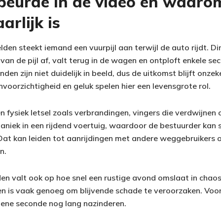
beurde in de video en waaro
arlijk is
en steekt iemand een vuurpijl aan terwijl de auto rijdt. Dir
an de pijl af, valt terug in de wagen en ontploft enkele se
nden zijn niet duidelijk in beeld, dus de uitkomst blijft onze
voorzichtigheid en geluk spelen hier een levensgrote rol.
een fysiek letsel zoals verbrandingen, vingers die verdwijnen 
aniek in een rijdend voertuig, waardoor de bestuurder kan 
. Dat kan leiden tot aanrijdingen met andere weggebruikers
n.
den valt ook op hoe snel een rustige avond omslaat in chao
 is vaak genoeg om blijvende schade te veroorzaken. Voor
e ene seconde nog lang nazinderen.