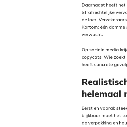
Daarnaast heeft het s
Strafrechtelijke verv
de loer. Verzekeraars
Kortom: één domme se
verwacht.
Op sociale media kri
copycats. Wie zoekt 
heeft concrete gevol
Realistisc
helemaal 
Eerst en vooral: stee
blijkbaar moet het t
de verpakking en ho