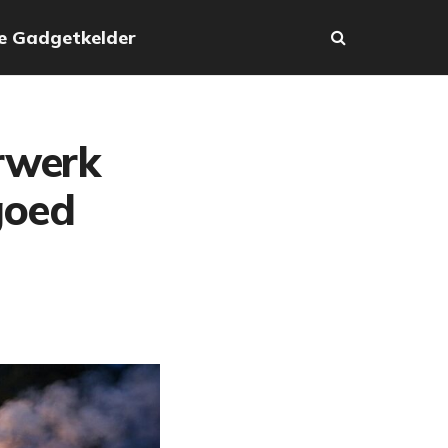
e Gadgetkelder
rwerk
goed