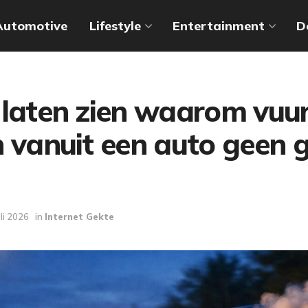
Automotive
Lifestyle
Entertainment
D
 laten zien waarom vuu
n vanuit een auto geen 
uli 2026
in
Internet Gekte