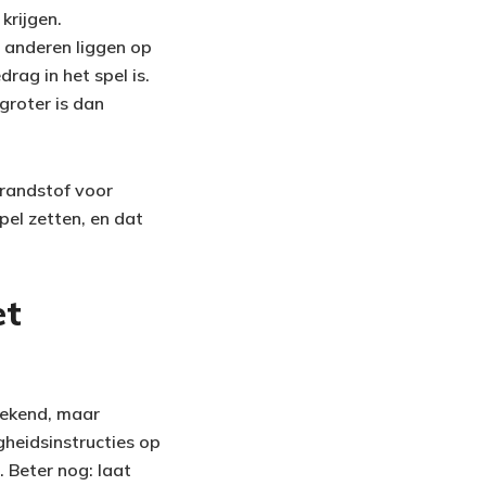
krijgen.
n anderen liggen op
rag in het spel is.
groter is dan
brandstof voor
pel zetten, en dat
et
prekend, maar
gheidsinstructies op
 Beter nog: laat