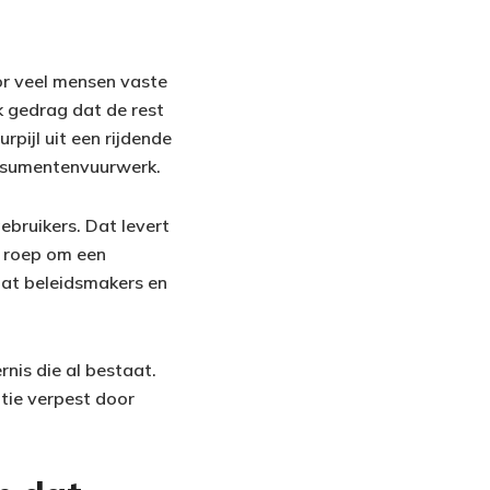
oor veel mensen vaste
k gedrag dat de rest
rpijl uit een rijdende
onsumentenvuurwerk.
ebruikers. Dat levert
e roep om een
 dat beleidsmakers en
nis die al bestaat.
ditie verpest door