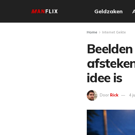
Geldzaken
Home
Internet Gekte
Beelden
afsteke
idee is
Door
Rick
4 j