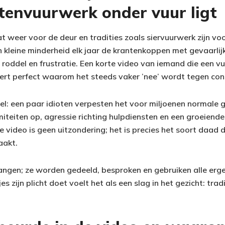
envuurwerk onder vuur ligt
t weer voor de deur en tradities zoals siervuurwerk zijn v
n kleine minderheid elk jaar de krantenkoppen met gevaarlij
 roddel en frustratie. Een korte video van iemand die een vuu
reert perfect waarom het steeds vaker ’nee’ wordt tegen c
el: een paar idioten verpesten het voor miljoenen normale g
iteiten op, agressie richting hulpdiensten en een groeiend
 video is geen uitzondering; het is precies het soort daad
aakt.
angen; ze worden gedeeld, besproken en gebruiken alle erger
jes zijn plicht doet voelt het als een slag in het gezicht: tra