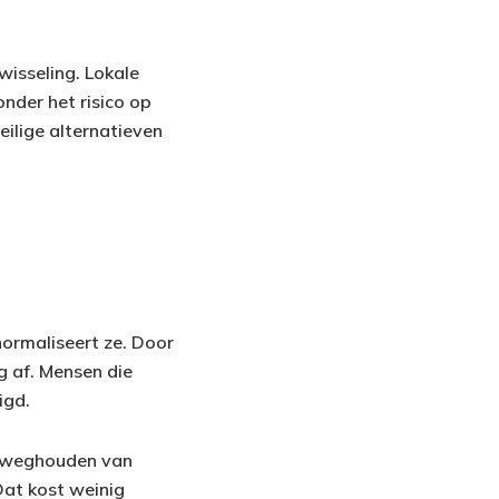
rwisseling. Lokale
der het risico op
eilige alternatieven
normaliseert ze. Door
g af. Mensen die
igd.
en weghouden van
Dat kost weinig