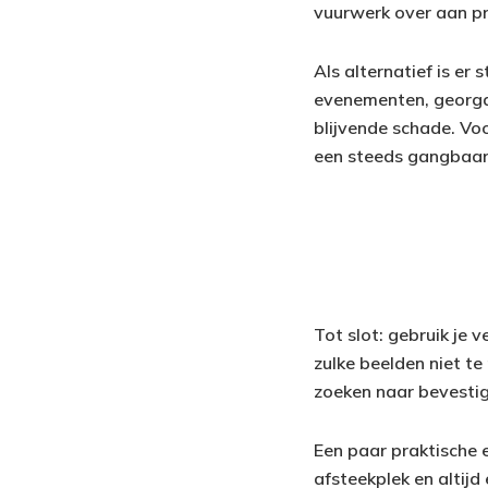
vuurwerk over aan pro
Als alternatief is er 
evenementen, georgan
blijvende schade. Voo
een steeds gangbaar
Tot slot: gebruik je 
zulke beelden niet t
zoeken naar bevesti
Een paar praktische 
afsteekplek en altij