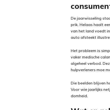
consument
De jaarwisseling staa
prik. Helaas haalt ee
van het land voedt in
auto afsteekt illust
Het probleem is simp
vaker medische calam
algeheel verbod. Deze
hulpverleners moe m
Die beelden blijven h
Voor wie jaarlijks net
domheid.