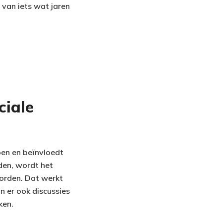
s van iets wat jaren
ciale
pen en beïnvloedt
den, wordt het
worden. Dat werkt
n er ook discussies
ken.