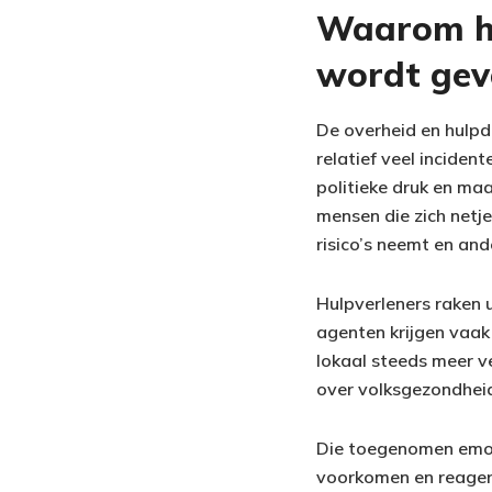
Waarom he
wordt gev
De overheid en hulpdi
relatief veel inciden
politieke druk en ma
mensen die zich netje
risico’s neemt en and
Hulpverleners raken 
agenten krijgen vaak 
lokaal steeds meer ve
over volksgezondhei
Die toegenomen emoti
voorkomen en reagere