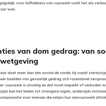
rijpelijk; voor liefhebbers van vuurwerk voelt het als verlie
tuur was.
ties van dom gedrag: van so
 wetgeving
 gaat doet meer dan één avond de ronde; hij voedt stereoty
er beelden van gevaarlijk gedrag zich razendsnel versprei
ker: vuurwerk is onveilig en dat moet beperkt of verboden 
ijds kan het leiden tot strengere regels, anderzijds ontstaa
ompensatie voor mensen die netjes hun siervuurwerk afste