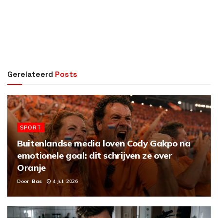
Gerelateerd
Posts
SPORT
Buitenlandse media loven Cody Gakpo na
emotionele goal: dit schrijven ze over
Oranje
Door
Bas
4 Juli 2026