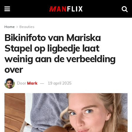
Home
Beauties
Bikinifoto van Mariska
Stapel op ligbedje laat
weinig aan de verbeelding
over
Door
Mark
19 april 2025