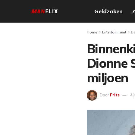
Geldzaken
Home
Entertainment
B
Binnenki
Dionne S
miljoen
Door
Frits
4 