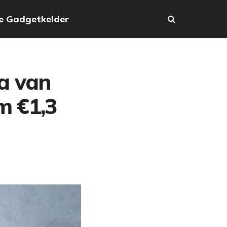
e Gadgetkelder
la van
m €1,3