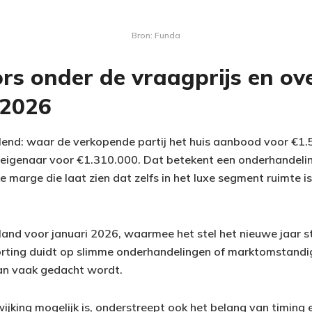
Bron: Funda
ors onder de vraagprijs en ov
 2026
llend: waar de verkopende partij het huis aanbood voor €1.
n eigenaar voor €1.310.000. Dat betekent een onderhandeli
 marge die laat zien dat zelfs in het luxe segment ruimte i
land voor januari 2026, waarmee het stel het nieuwe jaar s
korting duidt op slimme onderhandelingen of marktomstandi
n vaak gedacht wordt.
ijking mogelijk is, onderstreept ook het belang van timing 