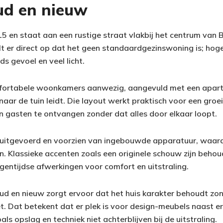
ud en nieuw
915 en staat aan een rustige straat vlakbij het centrum van
 er direct op dat het geen standaardgezinswoning is; hoge 
s gevoel en veel licht.
mfortabele woonkamers aanwezig, aangevuld met een apart
ar de tuin leidt. Die layout werkt praktisch voor een groe
en gasten te ontvangen zonder dat alles door elkaar loopt.
uitgevoerd en voorzien van ingebouwde apparatuur, waardo
en. Klassieke accenten zoals een originele schouw zijn beho
entijdse afwerkingen voor comfort en uitstraling.
d en nieuw zorgt ervoor dat het huis karakter behoudt zo
. Dat betekent dat er plek is voor design-meubels naast er
ls opslag en techniek niet achterblijven bij de uitstraling.