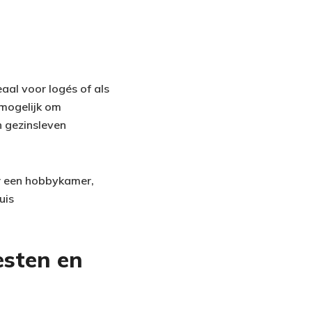
al voor logés of als
 mogelijk om
n gezinsleven
or een hobbykamer,
uis
esten en