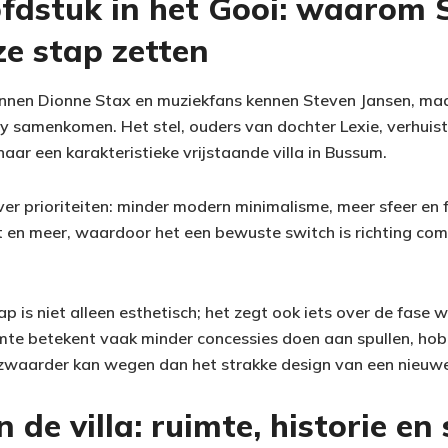
fdstuk in het Gooi: waarom 
ze stap zetten
kennen Dionne Stax en muziekfans kennen Steven Jansen, maa
cy samenkomen. Het stel, ouders van dochter Lexie, verhuis
naar een karakteristieke vrijstaande villa in Bussum.
ver prioriteiten: minder modern minimalisme, meer sfeer en 
t en meer, waardoor het een bewuste switch is richting com
ap is niet alleen esthetisch; het zegt ook iets over de fase w
imte betekent vaak minder concessies doen aan spullen, ho
 zwaarder kan wegen dan het strakke design van een nieuw
n de villa: ruimte, historie en