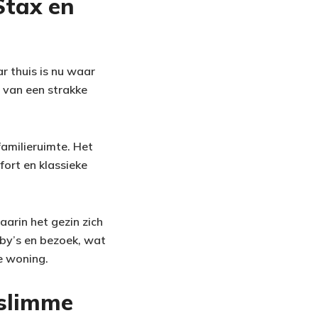
Stax en
r thuis is nu waar
t van een strakke
familieruimte. Het
fort en klassieke
aarin het gezin zich
bby’s en bezoek, wat
e woning.
 slimme