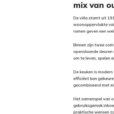
mix van o
De villa stamt uit 1
woonoppervlakte valt
ramen geven een weid
Binnen zijn twee co
openslaande deuren na
om te leven, spelen 
De keuken is modern 
efficiënt kan gebeur
gecombineerd met eig
Het samenspel van ou
gebruiksgemak inboet
praktische wensen zoa