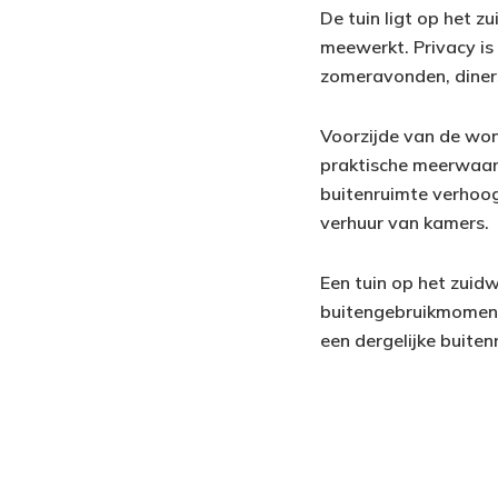
De tuin ligt op het 
meewerkt. Privacy is 
zomeravonden, diners 
Voorzijde van de won
praktische meerwaard
buitenruimte verhoog
verhuur van kamers.
Een tuin op het zuid
buitengebruikmomente
een dergelijke buiten