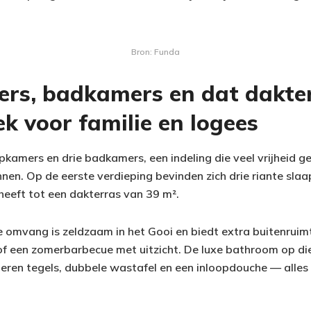
Bron: Funda
rs, badkamers en dat dakter
k voor familie en logees
apkamers en drie badkamers, een indeling die veel vrijheid ge
nen. Op de eerste verdieping bevinden zich drie riante sl
heeft tot een dakterras van 39 m².
e omvang is zeldzaam in het Gooi en biedt extra buitenruimt
of een zomerbarbecue met uitzicht. De luxe bathroom op die
ren tegels, dubbele wastafel en een inloopdouche — alle