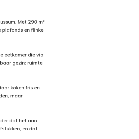
 Bussum. Met 290 m²
plafonds en flinke
e eetkamer die via
ibaar gezin: ruimte
or koken fris en
uden, maar
nder dat het aan
fstukken, en dat