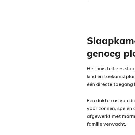
Slaapkame
genoeg ple
Het huis telt zes sla
kind en toekomstplan
één directe toegang 
Een dakterras van di
voor zonnen, spelen 
afgewerkt met marme
familie verwacht.