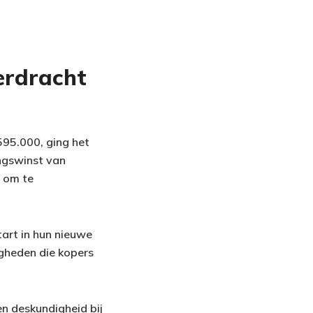
erdracht
595.000, ging het
ngswinst van
s om te
tart in hun nieuwe
gheden die kopers
en deskundigheid bij