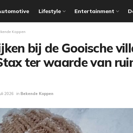
Automotive
Lifestyle
Entertainment
D
ekende Koppen
jken bij de Gooische vil
tax ter waarde van rui
juli 2026
in
Bekende Koppen