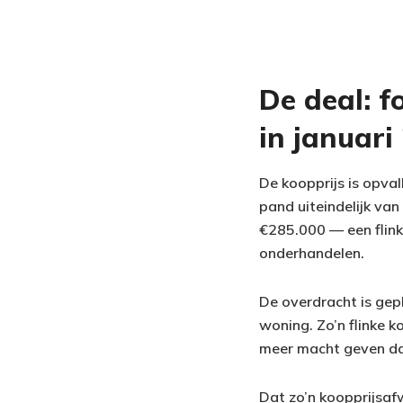
De deal: f
in januari
De koopprijs is opva
pand uiteindelijk va
€285.000 — een flinke
onderhandelen.
De overdracht is gep
woning. Zo’n flinke 
meer macht geven da
Dat zo’n koopprijsafw