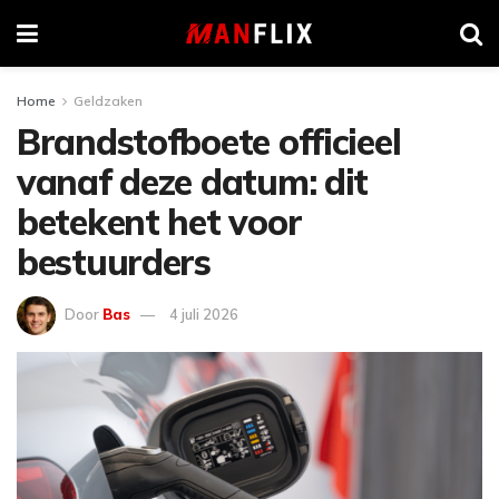
Home
Geldzaken
Brandstofboete officieel
vanaf deze datum: dit
betekent het voor
bestuurders
Door
Bas
4 juli 2026