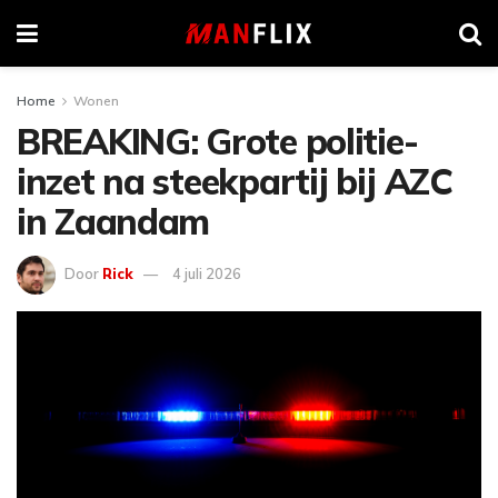
Home
Wonen
BREAKING: Grote politie-
inzet na steekpartij bij AZC
in Zaandam
Door
Rick
4 juli 2026