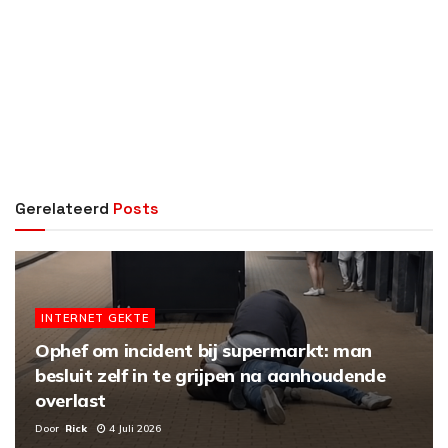
Gerelateerd
Posts
INTERNET GEKTE
Ophef om incident bij supermarkt: man
besluit zelf in te grijpen na aanhoudende
overlast
Door
Rick
4 Juli 2026