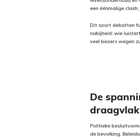
levensonderhoud en 
een éénmalige clash; 
Dit soort debatten f
nabijheid: wie luiste
veel kiezers wegen z
De spanni
draagvlak
Politieke besluitvor
de bevolking. Beleid