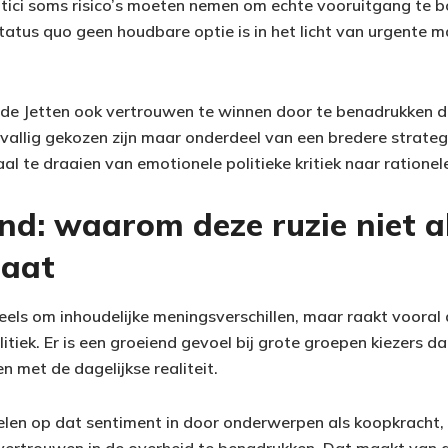
litici soms risico’s moeten nemen om echte vooruitgang te b
atus quo geen houdbare optie is in het licht van urgente 
eerde Jetten ook vertrouwen te winnen door te benadrukken 
vallig gekozen zijn maar onderdeel van een bredere strate
l te draaien van emotionele politieke kritiek naar rationel
nd: waarom deze ruzie niet a
gaat
deels om inhoudelijke meningsverschillen, maar raakt voora
tiek. Er is een groeiend gevoel bij grote groepen kiezers dat
 met de dagelijkse realiteit.
elen op dat sentiment in door onderwerpen als koopkracht,