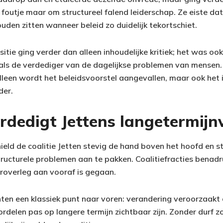
foutje maar om structureel falend leiderschap. Ze eiste dat 
den zitten wanneer beleid zo duidelijk tekortschiet.
tie ging verder dan alleen inhoudelijke kritiek; het was oo
en als de verdediger van de dagelijkse problemen van mensen
alleen wordt het beleidsvoorstel aangevallen, maar ook het 
der.
erdedigt Jettens langetermijnv
eld de coalitie Jetten stevig de hand boven het hoofd en st
tructurele problemen aan te pakken. Coalitiefracties benadr
roverleg aan vooraf is gegaan.
ten een klassiek punt naar voren: verandering veroorzaakt 
rdelen pas op langere termijn zichtbaar zijn. Zonder durf z