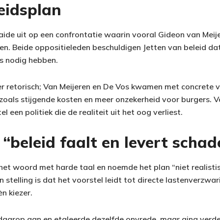
leidsplan
de uit op een confrontatie waarin vooral Gideon van Meije
n. Beide oppositieleden beschuldigen Jetten van beleid da
s nodig hebben.
outer retorisch; Van Meijeren en De Vos kwamen met concrete
zoals stijgende kosten en meer onzekerheid voor burgers. 
el een politiek die de realiteit uit het oog verliest.
 “beleid faalt en levert schad
het woord met harde taal en noemde het plan “niet realistis
n stelling is dat het voorstel leidt tot directe lastenverzwa
èn kiezer.
 daarop aan en etaleerde dezelfde onvrede, maar ging verde