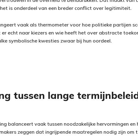
vertrouwen in de overheid te benadrukken. Dat maakt van 
het is onderdeel van een breder conflict over legitimiteit.
ungeert vaak als thermometer voor hoe politieke partijen s
rt er echt naar kiezers en wie heeft het over abstracte toe
ulke symbolische kwesties zwaar bij hun oordeel.
ng tussen lange termijnbelei
ming balanceert vaak tussen noodzakelijke hervormingen en
smakers zeggen dat ingrijpende maatregelen nodig zijn om