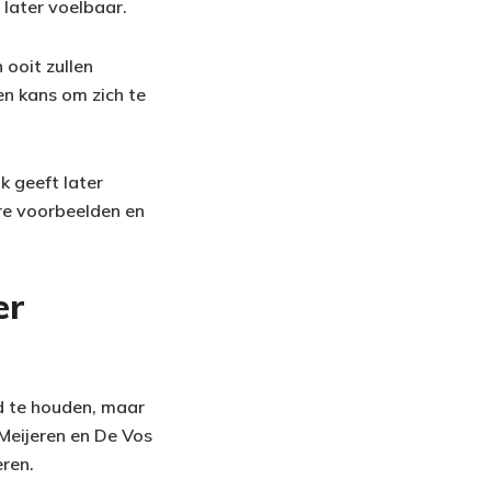
 later voelbaar.
 ooit zullen
en kans om zich te
k geeft later
re voorbeelden en
er
nd te houden, maar
Meijeren en De Vos
ren.