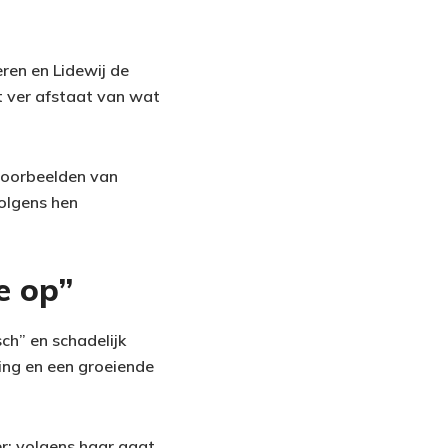
ren en Lidewij de
t ver afstaat van wat
 voorbeelden van
Volgens hen
e op”
ch” en schadelijk
ring en een groeiende
r: volgens haar gaat