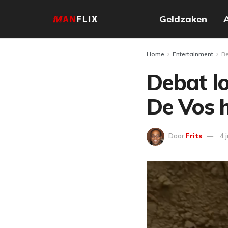
Geldzaken
Home
Entertainment
B
Debat lo
De Vos h
Door
Frits
4 