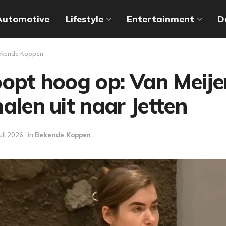
Automotive
Lifestyle
Entertainment
D
ekende Koppen
opt hoog op: Van Meije
alen uit naar Jetten
juli 2026
in
Bekende Koppen