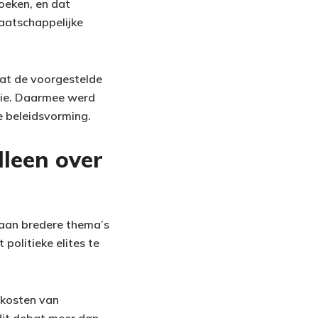
oeken, en dat
maatschappelijke
dat de voorgestelde
gie. Daarmee werd
e beleidsvorming.
lleen over
l aan bredere thema’s
 politieke elites te
 kosten van