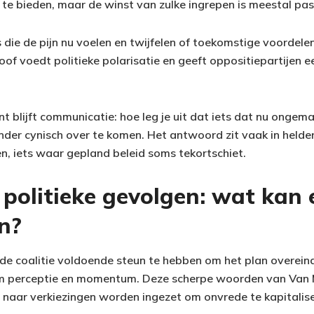
te bieden, maar de winst van zulke ingrepen is meestal pas
s die de pijn nu voelen en twijfelen of toekomstige voordelen
loof voedt politieke polarisatie en geeft oppositiepartijen e
nt blijft communicatie: hoe leg je uit dat iets dat nu ongema
nder cynisch over te komen. Het antwoord zit vaak in helde
ten, iets waar gepland beleid soms tekortschiet.
 politieke gevolgen: wat kan 
n?
kt de coalitie voldoende steun te hebben om het plan overei
 om perceptie en momentum. Deze scherpe woorden van Van 
 naar verkiezingen worden ingezet om onvrede te kapitalise