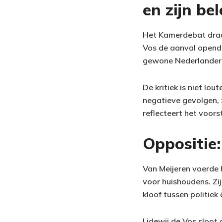
en zijn be
Het Kamerdebat draai
Vos de aanval opende
gewone Nederlander
De kritiek is niet l
negatieve gevolgen, 
reflecteert het voorst
Oppositie:
Van Meijeren voerde 
voor huishoudens. Zij
kloof tussen politiek 
Lidewij de Vos sloot