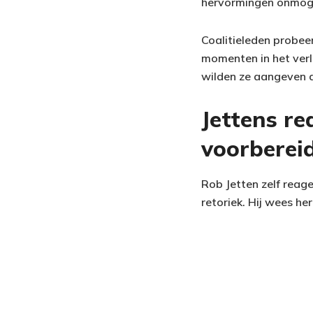
hervormingen onmogeli
Coalitieleden probee
momenten in het verl
wilden ze aangeven d
Jettens re
voorberei
Rob Jetten zelf reag
retoriek. Hij wees he