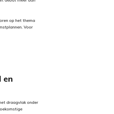
dit debat meer dan
coren op het thema
komstplannen. Voor
d en
 het draagvlak onder
 toekomstige