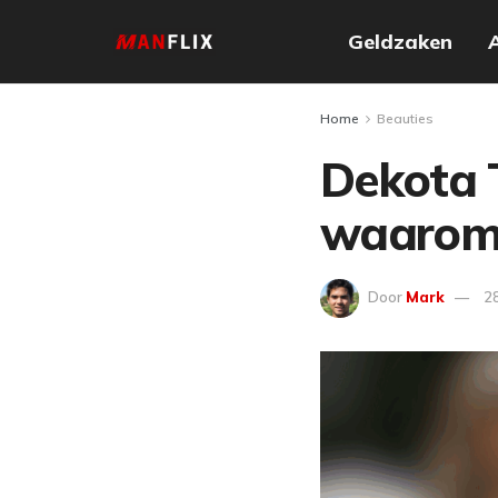
Geldzaken
Home
Beauties
Dekota T
waarom 
Door
Mark
28