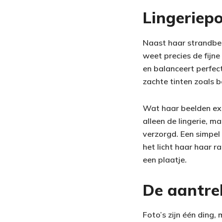
Lingeriepos
Naast haar strandbee
weet precies de fijne
en balanceert perfec
zachte tinten zoals be
Wat haar beelden ext
alleen de lingerie, m
verzorgd. Een simpel
het licht haar haar r
een plaatje.
De aantre
Foto’s zijn één ding