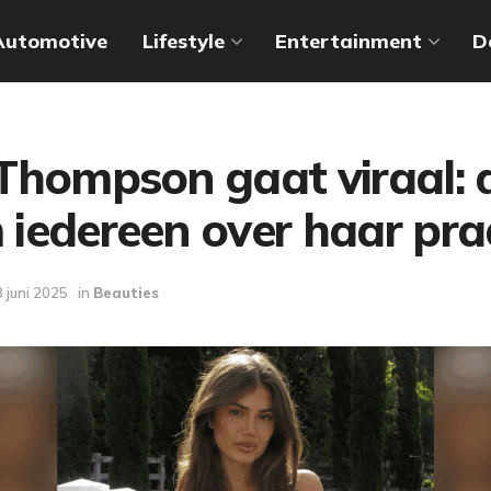
Automotive
Lifestyle
Entertainment
D
hompson gaat viraal: di
iedereen over haar pra
 juni 2025
in
Beauties