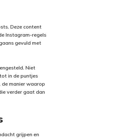
osts. Deze content
 de Instagram-regels
rgaans gevuld met
engesteld. Niet
tot in de puntjes
t, de manier waarop
 die verder gaat dan
s
ndacht grijpen en