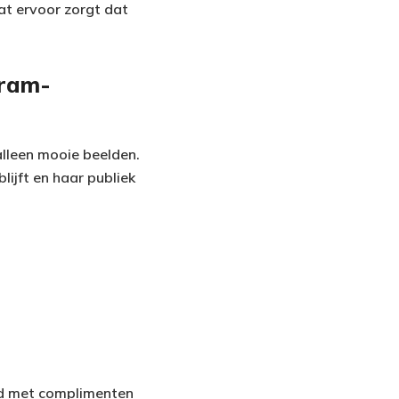
wat ervoor zorgt dat
gram-
lleen mooie beelden.
ijft en haar publiek
ld met complimenten