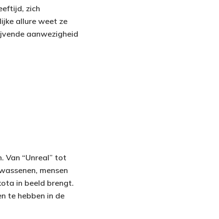
eftijd, zich
jke allure weet ze
lijvende aanwezigheid
. Van “Unreal” tot
olwassenen, mensen
ta in beeld brengt.
en te hebben in de