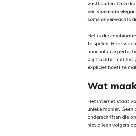
vasthouden. Deze kor
een vloeiende eleganti
soms onverwachts dri
Het is die combinati
te spelen. Haar video
nonchalante perfecti
blijft achter met het
expliciet hoeft te ma
Wat maakt
Het internet staat v
unieke manier. Geen o
onderschriften die om
niet alleen volgers o