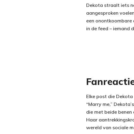
Dekota straalt iets n
aangesproken voelen.
een onontkoombare aa
in de feed – iemand di
Fanreactie
Elke post die Dekota
“Marry me,” Dekota’s
die met beide benen 
Haar aantrekkingskrac
wereld van sociale m