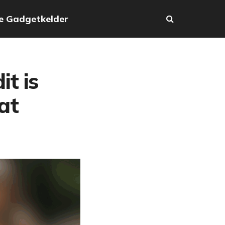
e Gadgetkelder
t is
at