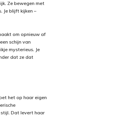
lijk. Ze bewegen met
Je blijft kijken –
d maakt om opnieuw af
 een schijn van
kje mysterieus. Je
onder dat ze dat
oet het op haar eigen
erische
tijl. Dat levert haar