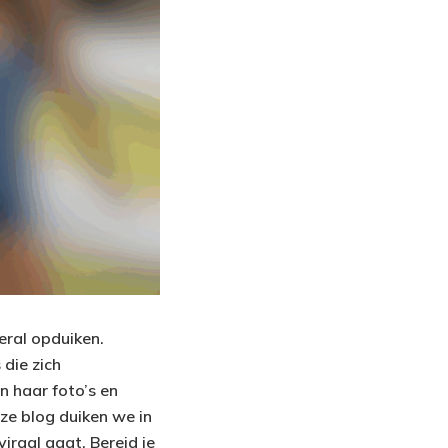
veral opduiken.
die zich
n haar foto’s en
ze blog duiken we in
raal gaat. Bereid je