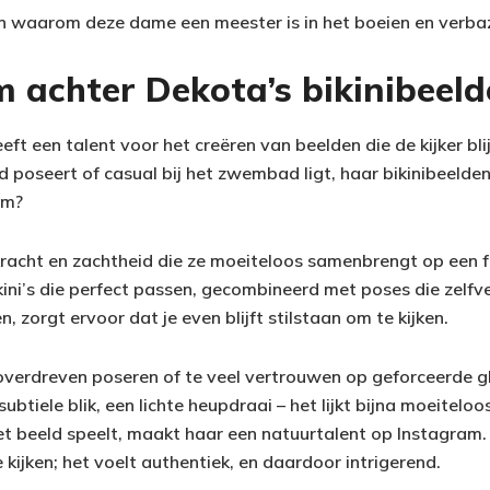
 waarom deze dame een meester is in het boeien en verbaz
m achter Dekota’s bikinibeel
 een talent voor het creëren van beelden die de kijker bli
 poseert of casual bij het zwembad ligt, haar bikinibeelden 
im?
racht en zachtheid die ze moeiteloos samenbrengt op een 
kini’s die perfect passen, gecombineerd met poses die zelfv
 zorgt ervoor dat je even blijft stilstaan om te kijken.
erdreven poseren of te veel vertrouwen op geforceerde gl
ubtiele blik, een lichte heupdraai – het lijkt bijna moeiteloo
 beeld speelt, maakt haar een natuurtalent op Instagram. J
e kijken; het voelt authentiek, en daardoor intrigerend.