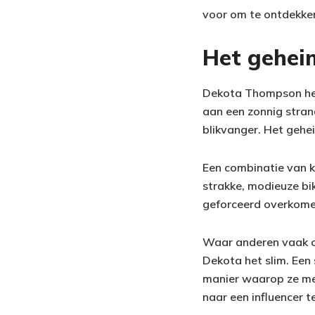
voor om te ontdekken
Het gehei
Dekota Thompson heeft
aan een zonnig strand
blikvanger. Het gehe
Een combinatie van k
strakke, modieuze bi
geforceerd overkomen,
Waar anderen vaak ov
Dekota het slim. Een s
manier waarop ze met
naar een influencer t