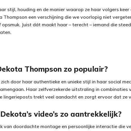
ar stijl, houding en de manier waarop ze haar volgers keer
 Thompson een verschijning die we voorlopig niet vergeten
f opsmuk. Juist dát maakt haar – terecht – iemand die stee
raten.
ekota Thompson zo populair?
ich door haar authentieke en unieke stijl in haar social me
samengaan. Haar zelfverzekerde uitstraling in combinaties 
lle lingerieposts trekt veel aandacht en zorgt ervoor dat ze 
Dekota’s video’s zo aantrekkelijk?
 van doordachte montage en persoonlijke interactie die ve