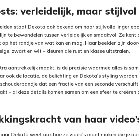
ts: verleidelijk, maar stijlvol
lden staat Dekota ook bekend om haar stijlvolle lingeriep
 lijn te bewandelen tussen verleidelijk en smaakvol. Ze kent
t op het randje van wat kan en mag. Haar beelden zijn doo
ige, zwart en wit – kleuren die rust en klasse uitstralen.
ra aantrekkelijk maakt, is de precisie waarmee alles is sam
aar ook de locatie, de belichting en Dekota’s styling worden 
 schouderbandje dat een fractie van een seconde verschuif
aakt – al deze details komen samen om een sfeer te creëren
kkingskracht van haar video’
, maar Dekota weet ook hoe ze video’s moet maken die je aa