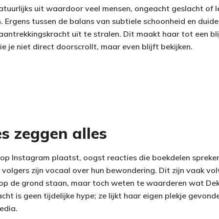
atuurlijks uit waardoor veel mensen, ongeacht geslacht of le
 Ergens tussen de balans van subtiele schoonheid en duideli
ntrekkingskracht uit te stralen. Dit maakt haar tot een b
e je niet direct doorscrollt, maar even blijft bekijken.
s zeggen alles
 op Instagram plaatst, oogst reacties die boekdelen spreken
 volgers zijn vocaal over hun bewondering. Dit zijn vaak v
op de grond staan, maar toch weten te waarderen wat Deko
ht is geen tijdelijke hype; ze lijkt haar eigen plekje gevond
edia.