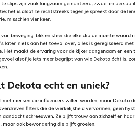
te clips zijn vaak langzaam gemonteerd, zwoel en persoon
e; het is alsof ze rechtstreeks tegen je spreekt door de lens. 
e, misschien vier keer.
e van beweging, blik en sfeer die elke clip de moeite waar
’s laten niets aan het toeval over, alles is geregisseerd met
e. Het maakt de ervaring voor de kijker aangenaam en een ti
 gevoel alsof je iets meer begrijpt van wie Dekota écht is, z
ken.
 Dekota echt en uniek?
ol met mensen die influencers willen worden, maar Dekota d
verdreven filters die de werkelijkheid vervormen, geen hyst
 aandacht schreeuwen. Ze blijft trouw aan zichzelf en haar s
p, maar ook bewondering die blijft groeien.