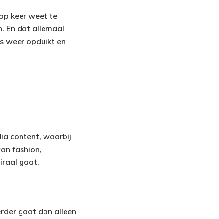
 op keer weet te
. En dat allemaal
ds weer opduikt en
dia content, waarbij
van fashion,
viraal gaat.
rder gaat dan alleen