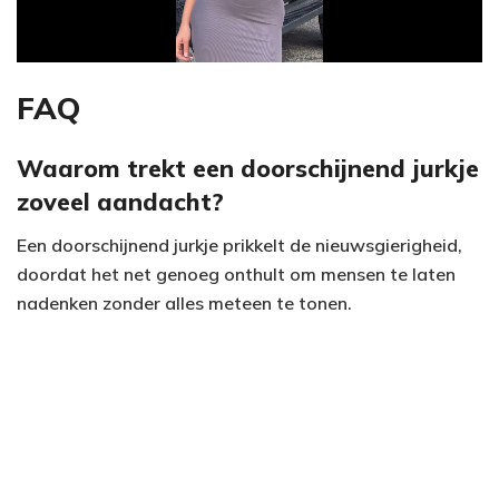
l
a
y
FAQ
V
Waarom trekt een doorschijnend jurkje
zoveel aandacht?
i
Een doorschijnend jurkje prikkelt de nieuwsgierigheid,
d
doordat het net genoeg onthult om mensen te laten
e
nadenken zonder alles meteen te tonen.
o