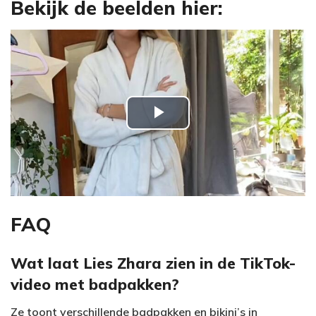
Bekijk de beelden hier:
P
l
a
y
FAQ
V
Wat laat Lies Zhara zien in de TikTok-
video met badpakken?
i
Ze toont verschillende badpakken en bikini’s in