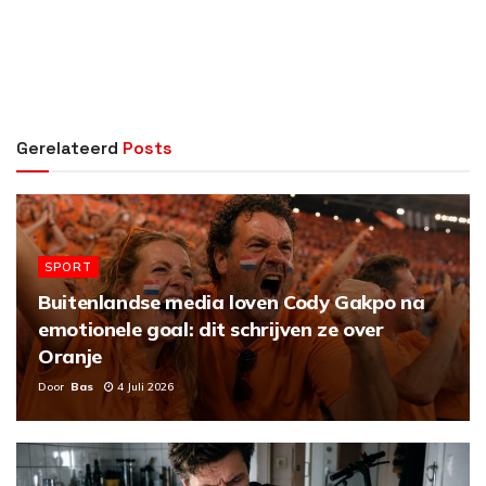
Gerelateerd
Posts
SPORT
Buitenlandse media loven Cody Gakpo na
emotionele goal: dit schrijven ze over
Oranje
Door
Bas
4 Juli 2026