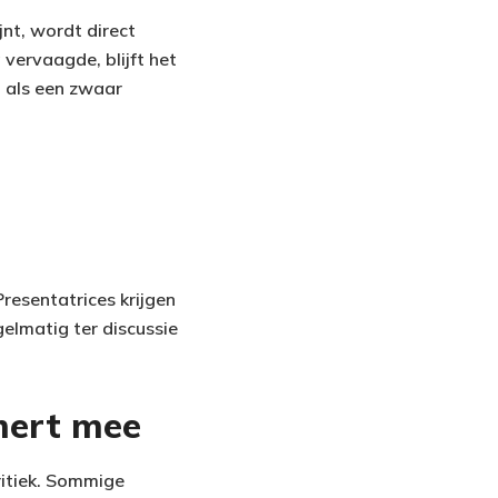
jnt, wordt direct
vervaagde, blijft het
n als een zwaar
Presentatrices krijgen
elmatig ter discussie
mert mee
ritiek. Sommige