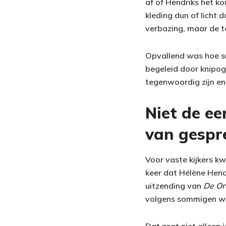
af of Hendriks het ko
kleding dun of licht
verbazing, maar de t
Opvallend was hoe sn
begeleid door knipog
tegenwoordig zijn en 
Niet de ee
van gespre
Voor vaste kijkers kw
keer dat Hélène Hend
uitzending van
De Or
volgens sommigen wa
Dat zegt niet alleen 