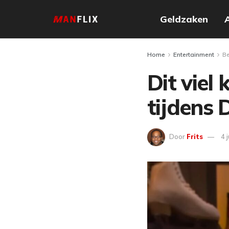
Geldzaken
Home
Entertainment
B
Dit viel
tijdens 
Door
Frits
4 