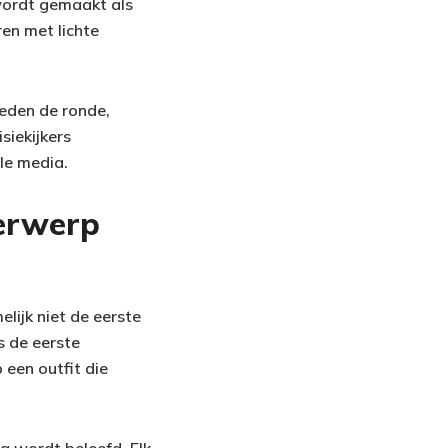
 wordt gemaakt als
en met lichte
eden de ronde,
siekijkers
ale media.
derwerp
lijk niet de eerste
s de eerste
een outfit die
ig wordt beleefd. Elk