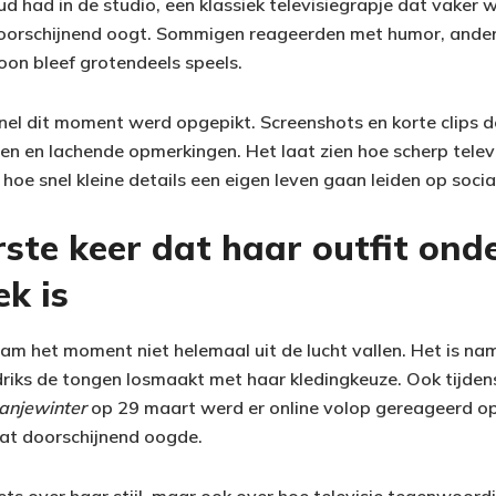
ud had in de studio, een klassiek televisiegrapje dat vaker
 doorschijnend oogt. Sommigen reageerden met humor, ander
oon bleef grotendeels speels.
el dit moment werd opgepikt. Screenshots en korte clips d
en en lachende opmerkingen. Het laat zien hoe scherp televi
hoe snel kleine details een eigen leven gaan leiden op soci
rste keer dat haar outfit on
k is
am het moment niet helemaal uit de lucht vallen. Het is name
riks de tongen losmaakt met haar kledingkeuze. Ook tijden
anjewinter
op 29 maart werd er online volop gereageerd op 
t doorschijnend oogde.
iets over haar stijl, maar ook over hoe televisie tegenwoord