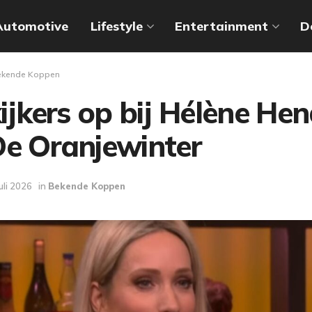
Automotive
Lifestyle
Entertainment
D
ekende Koppen
 kijkers op bij Hélène Hen
De Oranjewinter
juli 2026
in
Bekende Koppen