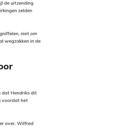
jl de uitzending
erkingen zelden
niffelen, niet om
zal wegzakken in de
oor
 dat Hendriks dit
g voordat het
r over. Wilfred