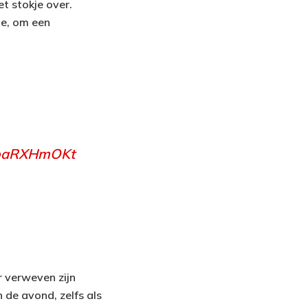
t stokje over.
ie, om een
/doaRXHmOKt
r verweven zijn
 de avond, zelfs als