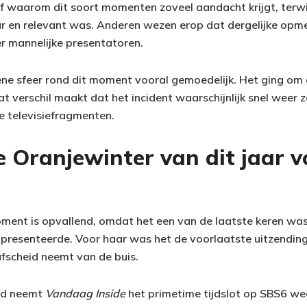
 af waarom dit soort momenten zoveel aandacht krijgt, terwi
aar en relevant was. Anderen wezen erop dat dergelijke opm
 mannelijke presentatoren.
ne sfeer rond dit moment vooral gemoedelijk. Het ging om g
t verschil maakt dat het incident waarschijnlijk snel weer 
e televisiefragmenten.
 Oranjewinter van dit jaar v
ment is opvallend, omdat het een van de laatste keren was
presenteerde. Voor haar was het de voorlaatste uitzendin
afscheid neemt van de buis.
nd neemt
Vandaag Inside
het primetime tijdslot op SBS6 wee