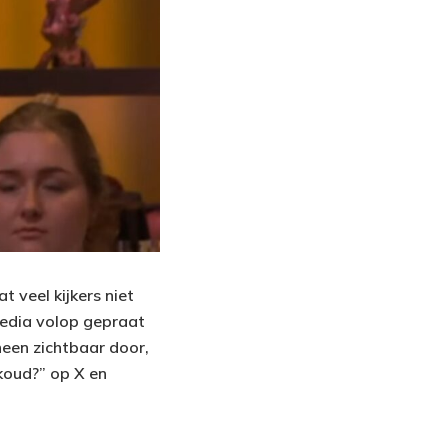
veel kijkers niet
media volop gepraat
cheen zichtbaar door,
 koud?” op X en