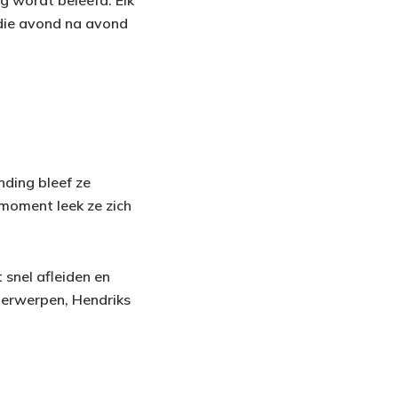
die avond na avond
nding bleef ze
 moment leek ze zich
 snel afleiden en
nderwerpen, Hendriks