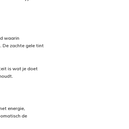
ijd waarin
. De zachte gele tint
eit is wat je doet
houdt.
met energie,
utomatisch de