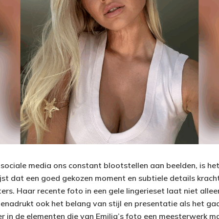
 sociale media ons constant blootstellen aan beelden, is he
ijst dat een goed gekozen moment en subtiele details kracht
ers. Haar recente foto in een gele lingerieset laat niet alle
nadrukt ook het belang van stijl en presentatie als het gaa
er in de elementen die van Emilia’s foto een meesterwerk ma