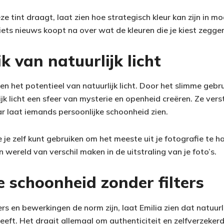
eze tint draagt, laat zien hoe strategisch kleur kan zijn in m
iets nieuws koopt na over wat de kleuren die je kiest zeggen
k van natuurlijk licht
ten het potentieel van natuurlijk licht. Door het slimme ge
jk licht een sfeer van mysterie en openheid creëren. Ze vers
ar laat iemands persoonlijke schoonheid zien.
e je zelf kunt gebruiken om het meeste uit je fotografie te h
n wereld van verschil maken in de uitstraling van je foto’s.
e schoonheid zonder filters
lters en bewerkingen de norm zijn, laat Emilia zien dat natuu
eft. Het draait allemaal om authenticiteit en zelfverzekerd