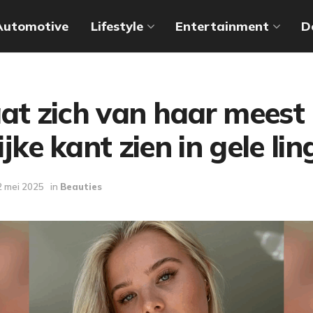
Automotive
Lifestyle
Entertainment
D
aat zich van haar meest
ijke kant zien in gele lin
2 mei 2025
in
Beauties