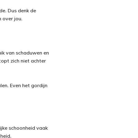
ode. Dus denk de
 over jou.
bruik van schaduwen en
topt zich niet achter
alen. Even het gordijn
rlijke schoonheid vaak
heid.