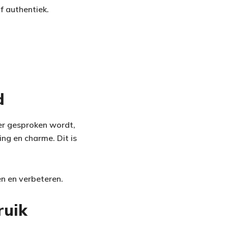
jf authentiek.
d
er gesproken wordt,
ing en charme. Dit is
en en verbeteren.
ruik