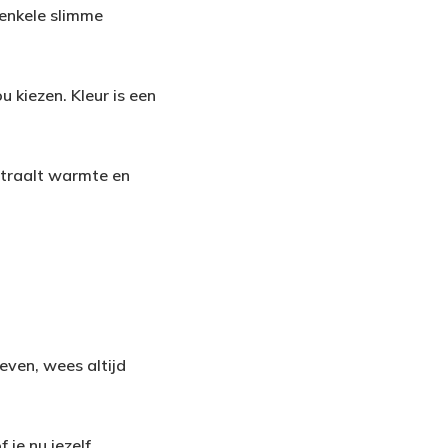
 enkele slimme
u kiezen. Kleur is een
 straalt warmte en
leven, wees altijd
 je nu jezelf