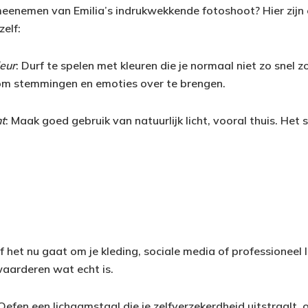
meenemen van Emilia’s indrukwekkende fotoshoot? Hier zijn
elf:
eur
: Durf te spelen met kleuren die je normaal niet zo snel zo
om stemmingen en emoties over te brengen.
ht
: Maak goed gebruik van natuurlijk licht, vooral thuis. Het
Of het nu gaat om je kleding, sociale media of professioneel 
aarderen wat echt is.
 Oefen een lichaamstaal die je zelfverzekerdheid uitstraalt, of