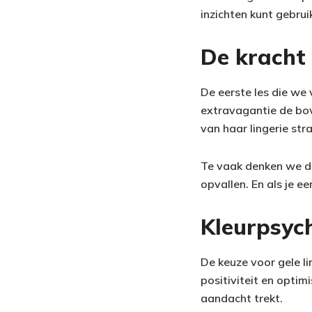
inzichten kunt gebrui
De kracht 
De eerste les die we 
extravagantie de bove
van haar lingerie stra
Te vaak denken we da
opvallen. En als je e
Kleurpsyc
De keuze voor gele li
positiviteit en optim
aandacht trekt.