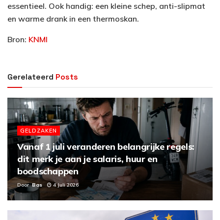
essentieel. Ook handig: een kleine schep, anti-slipmat
en warme drank in een thermoskan.
Bron:
KNMI
Gerelateerd
Posts
GELDZAKEN
Vanaf 1 juli veranderen belangrijke regels:
dit merk je aan je salaris, huur en
boodschappen
Door
Bas
4 Juli 2026