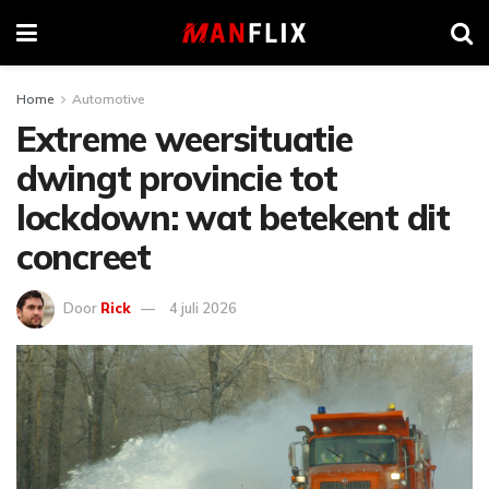
Home
Automotive
Extreme weersituatie
dwingt provincie tot
lockdown: wat betekent dit
concreet
Door
Rick
4 juli 2026