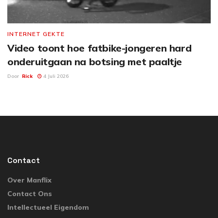
INTERNET GEKTE
Video toont hoe fatbike-jongeren hard
onderuitgaan na botsing met paaltje
Door
Rick
4 Juli 2026
Contact
Over Manflix
Contact Ons
Intellectueel Eigendom