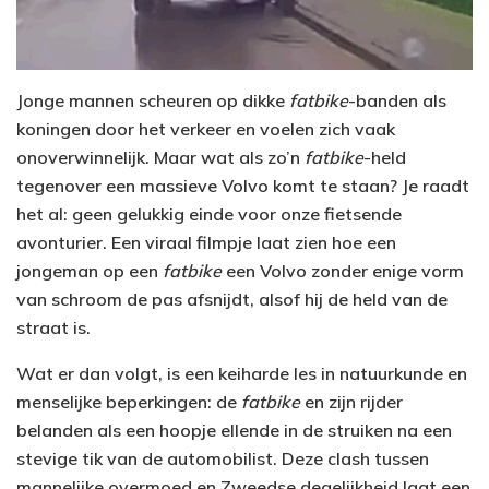
Jonge mannen scheuren op dikke
fatbike
-banden als
koningen door het verkeer en voelen zich vaak
onoverwinnelijk. Maar wat als zo’n
fatbike
-held
tegenover een massieve Volvo komt te staan? Je raadt
het al: geen gelukkig einde voor onze fietsende
avonturier. Een viraal filmpje laat zien hoe een
jongeman op een
fatbike
een Volvo zonder enige vorm
van schroom de pas afsnijdt, alsof hij de held van de
straat is.
Wat er dan volgt, is een keiharde les in natuurkunde en
menselijke beperkingen: de
fatbike
en zijn rijder
belanden als een hoopje ellende in de struiken na een
stevige tik van de automobilist. Deze clash tussen
mannelijke overmoed en Zweedse degelijkheid laat een