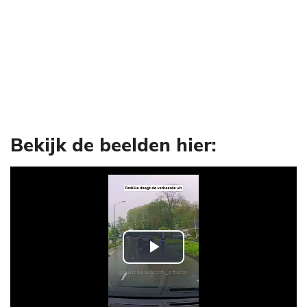
Bekijk de beelden hier:
P
l