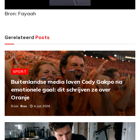
a
Bron: Fayaah
y
V
Gerelateerd
Posts
i
d
SPORT
e
Buitenlandse media loven Cody Gakpo na
emotionele goal: dit schrijven ze over
o
Oranje
Door
Bas
4 Juli 2026