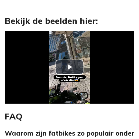
Bekijk de beelden hier:
P
l
a
y
FAQ
V
Waarom zijn fatbikes zo populair onder