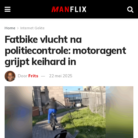
Home
Internet Gekte
Fatbike vlucht na
politiecontrole: motoragent
grijpt keihard in
Door
Frits
22 mei 2025