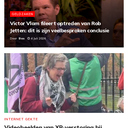
GELDZAKEN
Victor Vlam fileert optreden van Rob
Jetten: dit is zijn veelbesproken conclusie
Door
Bas
4 Juli 2026
INTERNET GEKTE
Videobeelden van XR-verstoring bij