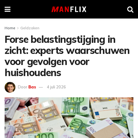
Home
Geldzaken
Forse belastingstijging in
zicht: experts waarschuwen
voor gevolgen voor
huishoudens
Door
Bas
4 juli 2026