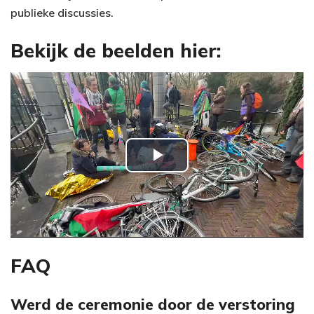
publieke discussies.
Bekijk de beelden hier:
P
l
a
y
FAQ
V
Werd de ceremonie door de verstoring