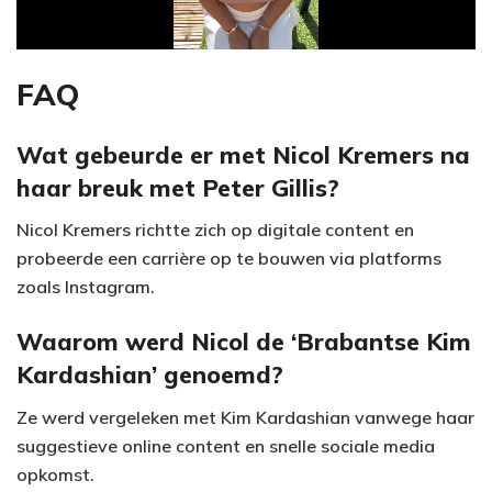
a
y
FAQ
V
Wat gebeurde er met Nicol Kremers na
haar breuk met Peter Gillis?
i
Nicol Kremers richtte zich op digitale content en
d
probeerde een carrière op te bouwen via platforms
e
zoals Instagram.
o
Waarom werd Nicol de ‘Brabantse Kim
Kardashian’ genoemd?
Ze werd vergeleken met Kim Kardashian vanwege haar
suggestieve online content en snelle sociale media
opkomst.