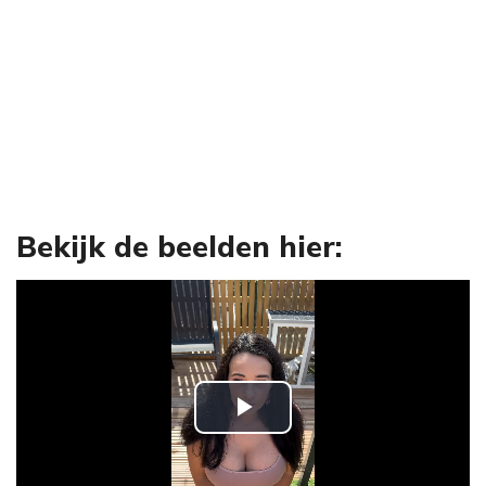
Bekijk de beelden hier:
P
l