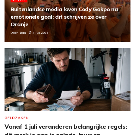
Buitenlandse media loven Cody Gakpo na
emotionele goal: dit schrijven ze over
Oranje
Door
Bas
4 Juli 2026
GELDZAKEN
Vanaf 1 juli veranderen belangrijke regels:
dit merk je aan je salaris, huur en