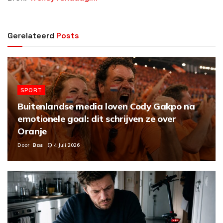
y
V
Gerelateerd
Posts
i
d
SPORT
e
Buitenlandse media loven Cody Gakpo na
emotionele goal: dit schrijven ze over
o
Oranje
Door
Bas
4 Juli 2026