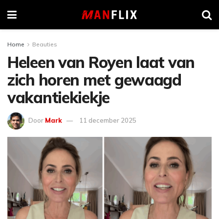
Home
Beauties
Heleen van Royen laat van
zich horen met gewaagd
vakantiekiekje
Door
Mark
11 december 2025