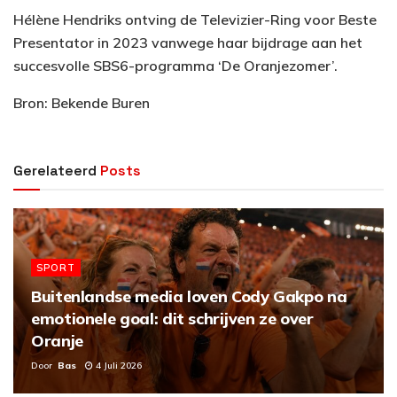
Hélène Hendriks ontving de Televizier-Ring voor Beste
Presentator in 2023 vanwege haar bijdrage aan het
succesvolle SBS6-programma ‘De Oranjezomer’.
Bron: Bekende Buren
Gerelateerd
Posts
SPORT
Buitenlandse media loven Cody Gakpo na
emotionele goal: dit schrijven ze over
Oranje
Door
Bas
4 Juli 2026