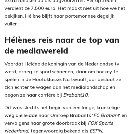
extra fondsen op als dagvoorzitter. Per optreden
verdient ze 7.500 euro. Het maakt niet uit hoe we het
bekijken, Hélène blijft haar portemonnee degelijk
vullen.
Hélènes reis naar de top van
de mediawereld
Voordat Hélène de koningin van de Nederlandse tv
werd, droeg ze sportschoenen, klaar om hockey te
spelen in de Hoofdklasse. Na twaalf jaar besloot ze
zich echter te wagen aan het medialandschap en
begon ze haar carrière bij
Brabant10
.
Dit was slechts het begin van een lange, kronkelige
weg die leidde naar Omroep Brabants ‘
FC Brabant
‘ en
vervolgens haar grote doorbraak bij
FOX Sports
Nederland
, tegenwoordig bekend als
ESPN
.