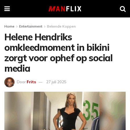
Home
Entertainment
Bekende Koppen
Helene Hendriks
omkleedmoment in bikini
zorgt voor ophef op social
media
Door
Frits
27 juli 2025