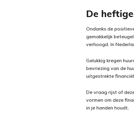
De heftig
Ondanks de positieve 
gemakkelijk beteugel
verhoogd. In Nederlan
Gelukkig kregen huur
bevriezing van de huu
uitgestrekte financië
De vraag rijst of dez
vormen om deze financ
in je handen houdt.