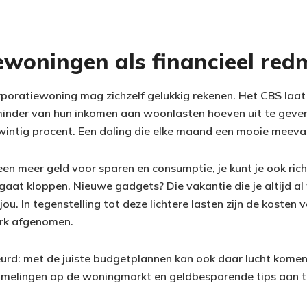
ewoningen als financieel red
poratiewoning mag zichzelf gelukkig rekenen. Het CBS laat
inder van hun inkomen aan woonlasten hoeven uit te geven
twintig procent. Een daling die elke maand een mooie meeval
een meer geld voor sparen en consumptie, je kunt je ook ric
 gaat kloppen. Nieuwe gadgets? Die vakantie die je altijd a
jou. In tegenstelling tot deze lichtere lasten zijn de kosten
erk afgenomen.
urd: met de juiste budgetplannen kan ook daar lucht komen.
mmelingen op de woningmarkt en geldbesparende tips aan t