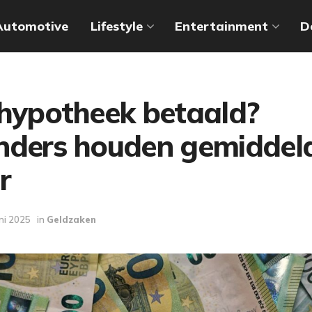
Automotive
Lifestyle
Entertainment
D
 hypotheek betaald?
nders houden gemiddel
r
uni 2025
in
Geldzaken