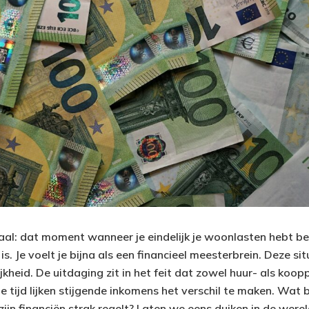
al: dat moment wanneer je eindelijk je woonlasten hebt b
s. Je voelt je bijna als een financieel meesterbrein. Deze sit
kheid. De uitdaging zit in het feit dat zowel huur- als koopp
te tijd lijken stijgende inkomens het verschil te maken. Wat 
ijn financiën strak regelt? Laten we eens duiken in de wer