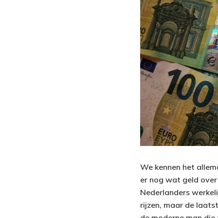
We kennen het allema
er nog wat geld over i
Nederlanders werkelij
rijzen, maar de laats
de moderne man die z