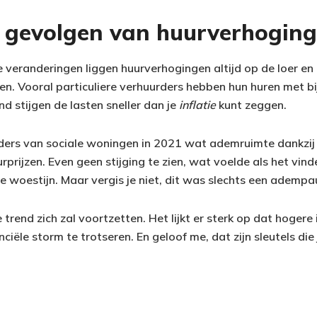
e gevolgen van huurverhogin
veranderingen liggen huurverhogingen altijd op de loer en l
en. Vooral particuliere verhuurders hebben hun huren met b
d stijgen de lasten sneller dan je
inflatie
kunt zeggen.
ders van sociale woningen in 2021 wat ademruimte dankzij e
rprijzen. Even geen stijging te zien, wat voelde als het vin
le woestijn. Maar vergis je niet, dit was slechts een adempa
e trend zich zal voortzetten. Het lijkt er sterk op dat hoger
iële storm te trotseren. En geloof me, dat zijn sleutels die