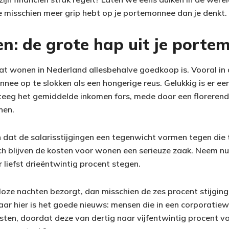
misschien meer grip hebt op je portemonnee dan je denkt.
n: de grote hap uit je porte
at wonen in Nederland allesbehalve goedkoop is. Vooral in d
nnee op te slokken als een hongerige reus. Gelukkig is er ee
teeg het gemiddelde inkomen fors, mede door een floreren
nen.
 dat de salarisstijgingen een tegenwicht vormen tegen die 
h blijven de kosten voor wonen een serieuze zaak. Neem nu d
r liefst drieëntwintig procent stegen.
loze nachten bezorgt, dan misschien de zes procent stijging
aar hier is het goede nieuws: mensen die in een corporatie
asten, doordat deze van dertig naar vijfentwintig procent v