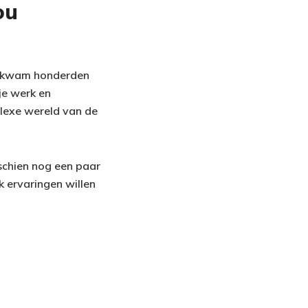
ou
overkwam honderden
je werk en
lexe wereld van de
sschien nog een paar
k ervaringen willen