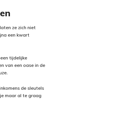
gen
aten ze zich niet
ijna een kwart
en tijdelijke
den van een oase in de
uze.
e inkomens de sleutels
 je maar al te graag