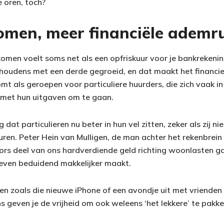
e oren, toch?
omen, meer financiële ademr
komen voelt soms net als een opfriskuur voor je bankrekening. 
houdens met een derde gegroeid, en dat maakt het financie
t als geroepen voor particuliere huurders, die zich vaak in
 met hun uitgaven om te gaan.
 dat particulieren nu beter in hun vel zitten, zeker als zij nie
ren. Peter Hein van Mulligen, de man achter het rekenbrein 
ors deel van ons hardverdiende geld richting woonlasten ga
even beduidend makkelijker maakt.
en zoals die nieuwe iPhone of een avondje uit met vrienden
s geven je de vrijheid om ook weleens ‘het lekkere’ te pakk