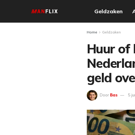
Geldzaken
Home
Geldzaken
Huur of
Nederla
geld ove
Door
Bas
5 j