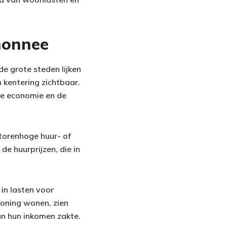
monnee
e grote steden lijken
n kentering zichtbaar.
de economie en de
torenhoge huur- of
e huurprijzen, die in
 in lasten voor
woning wonen, zien
an hun inkomen zakte.