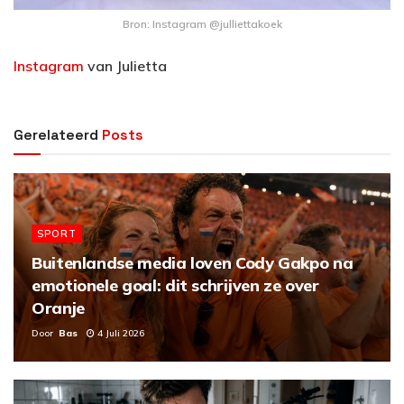
Bron: Instagram @julliettakoek
Instagram
van Julietta
Gerelateerd
Posts
SPORT
Buitenlandse media loven Cody Gakpo na
emotionele goal: dit schrijven ze over
Oranje
Door
Bas
4 Juli 2026