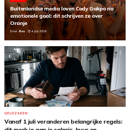
d
Buitenlandse media loven Cody Gakpo na
emotionele goal: dit schrijven ze over
e
Oranje
o
Door
Bas
4 Juli 2026
GELDZAKEN
Vanaf 1 juli veranderen belangrijke regels:
dit merk je aan je salaris, huur en