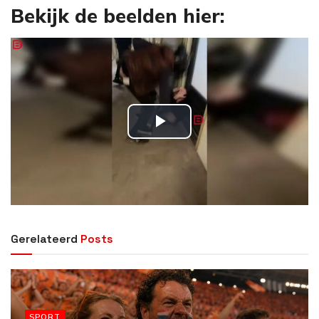
Bekijk de beelden hier:
P
l
a
y
Gerelateerd
Posts
V
i
SPORT