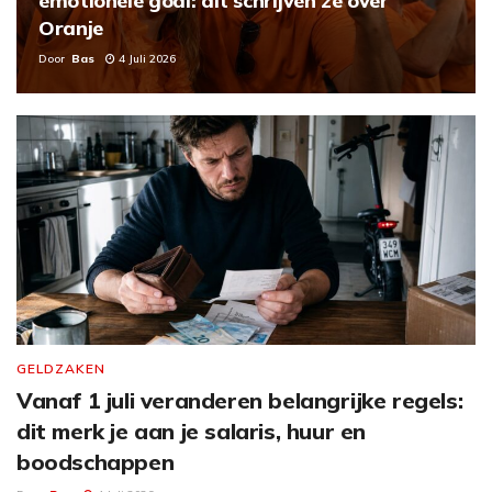
emotionele goal: dit schrijven ze over
Oranje
Door
Bas
4 Juli 2026
GELDZAKEN
Vanaf 1 juli veranderen belangrijke regels:
dit merk je aan je salaris, huur en
boodschappen