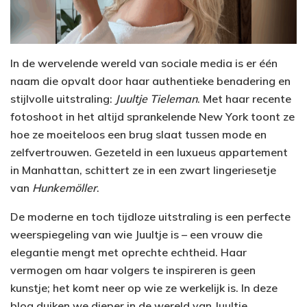
In de wervelende wereld van sociale media is er één
naam die opvalt door haar authentieke benadering en
stijlvolle uitstraling:
Juultje Tieleman
. Met haar recente
fotoshoot in het altijd sprankelende New York toont ze
hoe ze moeiteloos een brug slaat tussen mode en
zelfvertrouwen. Gezeteld in een luxueus appartement
in Manhattan, schittert ze in een zwart lingeriesetje
van
Hunkemöller
.
De moderne en toch tijdloze uitstraling is een perfecte
weerspiegeling van wie Juultje is – een vrouw die
elegantie mengt met oprechte echtheid. Haar
vermogen om haar volgers te inspireren is geen
kunstje; het komt neer op wie ze werkelijk is. In deze
blog duiken we dieper in de wereld van Juultje