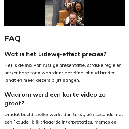
l
a
y
FAQ
V
Wat is het Lidewij-effect precies?
i
Het is de mix van rustige presentatie, strakke regie en
herkenbare toon waardoor dezelfde inhoud breder
d
landt en meer kiezers blijft hangen.
e
Waarom werd een korte video zo
o
groot?
Omdat beeld sneller werkt dan tekst; één seconde met
een ”koude” blik triggerde interpretaties, memes en