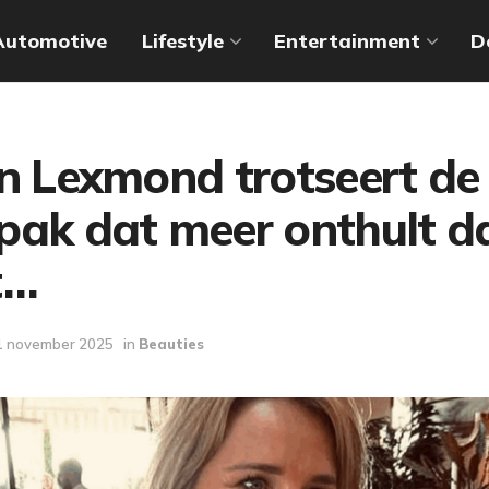
Automotive
Lifestyle
Entertainment
D
n Lexmond trotseert de 
pak dat meer onthult d
t…
1 november 2025
in
Beauties