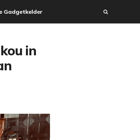
e Gadgetkelder
kou in
an