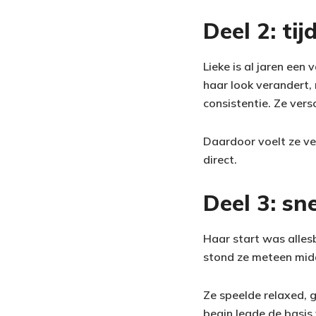
Deel 2: ti
Lieke is al jaren ee
haar look verandert,
consistentie. Ze vers
Daardoor voelt ze ver
direct.
Deel 3: sn
Haar start was allesb
stond ze meteen midd
Ze speelde relaxed, 
begin legde de basis 