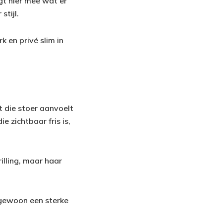
jgt hier mee wat er
stijl.
 en privé slim in
t die stoer aanvoelt
ie zichtbaar fris is,
illing, maar haar
 gewoon een sterke