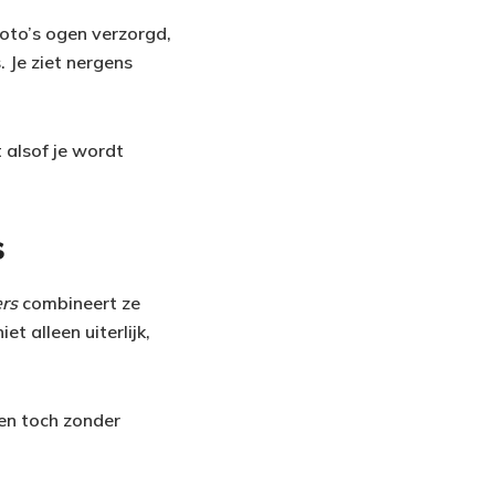
oto’s ogen verzorgd,
. Je ziet nergens
t alsof je wordt
s
rs
combineert ze
t alleen uiterlijk,
 en toch zonder