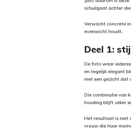
Juist daarom is deze 
schuilgaat achter die 
Verwacht concrete inz
evenwicht houdt.
Deel 1: st
De foto waar iederee
en tegelijk elegant bl
met een gezicht dat 
Die combinatie van ko
houding blijft zeker e
Het resultaat is nie
vrouw die haar mome