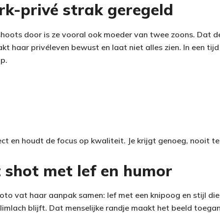
rk-privé strak geregeld
oots door is ze vooral ook moeder van twee zoons. Dat de
 haar privéleven bewust en laat niet alles zien. In een tij
op.
ct en houdt de focus op kwaliteit. Je krijgt genoeg, nooit te
t shot met lef en humor
o vat haar aanpak samen: lef met een knipoog en stijl die 
glimlach blijft. Dat menselijke randje maakt het beeld toegan