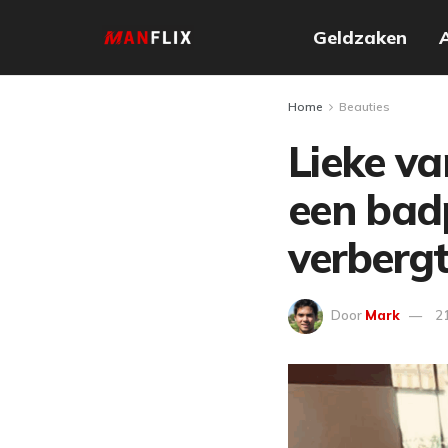
Geldzaken
Home
Beauties
Lieke va
een bad
verberg
Door
Mark
2