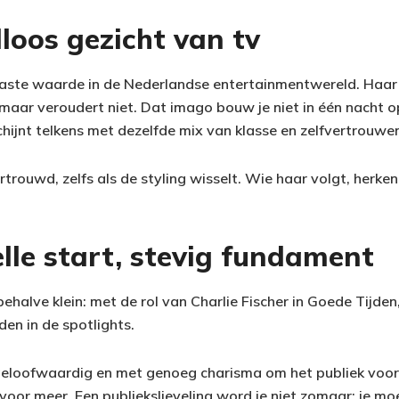
jdloos gezicht van tv
n vaste waarde in de Nederlandse entertainmentwereld. Haar 
 maar veroudert niet. Dat imago bouw je niet in één nacht 
chijnt telkens met dezelfde mix van klasse en zelfvertrouwe
trouwd, zelfs als de styling wisselt. Wie haar volgt, herken
elle start, stevig fundament
ehalve klein: met de rol van Charlie Fischer in Goede Tijden
en in de spotlights.
geloofwaardig en met genoeg charisma om het publiek voor 
voor meer. Een publiekslieveling word je niet zomaar; je moe