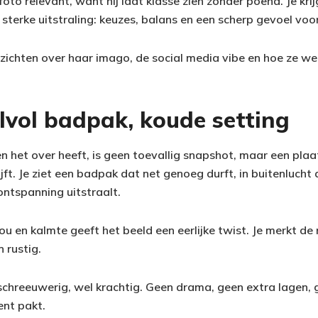
foto relevant, want hij laat klasse zien zonder poeha. Je kri
sterke uitstraling: keuzes, balans en een scherp gevoel voor 
ichten over haar imago, de social media vibe en hoe ze werk
ijlvol badpak, koude setting
n het over heeft, is geen toevallig snapshot, maar een plaa
ijft. Je ziet een badpak dat net genoeg durft, in buitenlucht d
ontspanning uitstraalt.
u en kalmte geeft het beeld een eerlijke twist. Je merkt de r
n rustig.
t schreeuwerig, wel krachtig. Geen drama, geen extra lagen,
nt pakt.