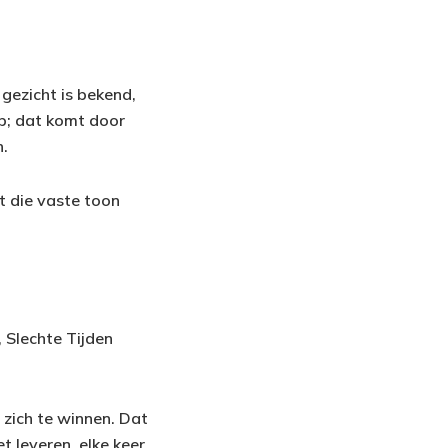
gezicht is bekend,
op; dat komt door
n.
t die vaste toon
, Slechte Tijden
zich te winnen. Dat
t leveren, elke keer