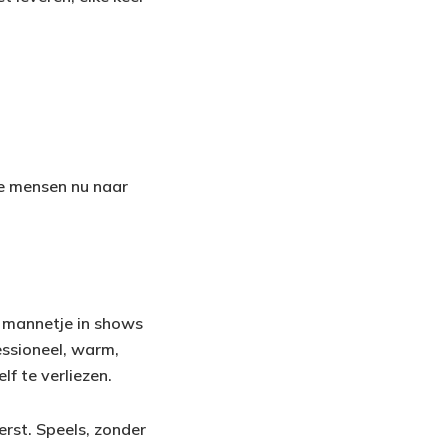
oe mensen nu naar
r mannetje in shows
essioneel, warm,
f te verliezen.
erst. Speels, zonder