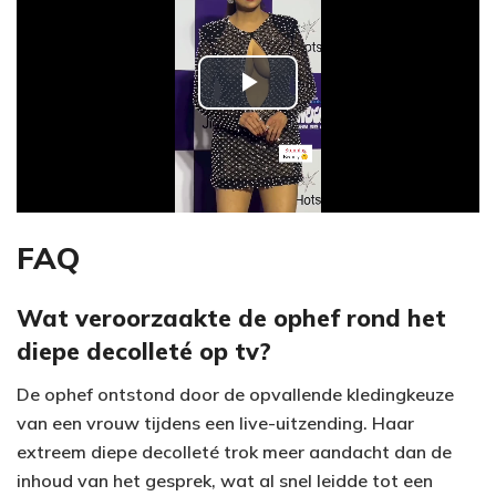
P
l
a
y
FAQ
V
Wat veroorzaakte de ophef rond het
diepe decolleté op tv?
i
De ophef ontstond door de opvallende kledingkeuze
d
van een vrouw tijdens een live-uitzending. Haar
e
extreem diepe decolleté trok meer aandacht dan de
inhoud van het gesprek, wat al snel leidde tot een