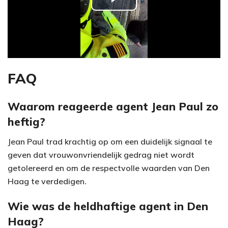
P
l
a
y
FAQ
V
Waarom reageerde agent Jean Paul zo
heftig?
i
Jean Paul trad krachtig op om een duidelijk signaal te
d
geven dat vrouwonvriendelijk gedrag niet wordt
e
getolereerd en om de respectvolle waarden van Den
Haag te verdedigen.
o
Wie was de heldhaftige agent in Den
Haag?