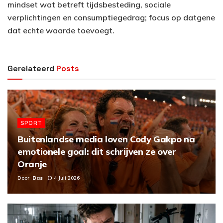
mindset wat betreft tijdsbesteding, sociale
verplichtingen en consumptiegedrag; focus op datgene
dat echte waarde toevoegt.
Gerelateerd
Posts
SPORT
Buitenlandse media loven Cody Gakpo na
emotionele goal: dit schrijven ze over
Oranje
Door
Bas
4 Juli 2026