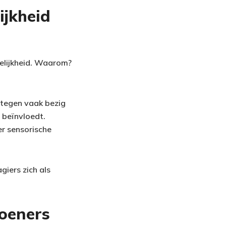
ijkheid
elijkheid. Waarom?
ntegen vaak bezig
 beïnvloedt.
er sensorische
giers zich als
doeners