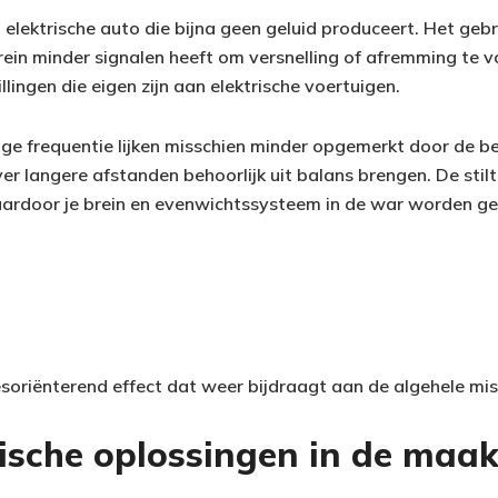
en elektrische auto die bijna geen geluid produceert. Het ge
rein minder signalen heeft om versnelling of afremming te 
illingen die eigen zijn aan elektrische voertuigen.
age frequentie lijken misschien minder opgemerkt door de b
r langere afstanden behoorlijk uit balans brengen. De stilt
waardoor je brein en evenwichtssysteem in de war worden ge
soriënterend effect dat weer bijdraagt aan de algehele miss
ische oplossingen in de maa