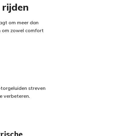
rijden
raagt om meer dan
en om zowel comfort
torgeluiden streven
te verbeteren.
rische