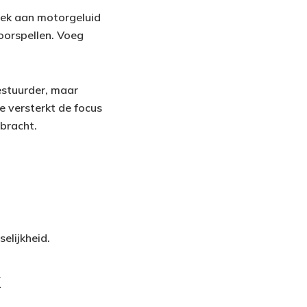
brek aan motorgeluid
voorspellen. Voeg
estuurder, maar
e versterkt de focus
bracht.
elijkheid.
k