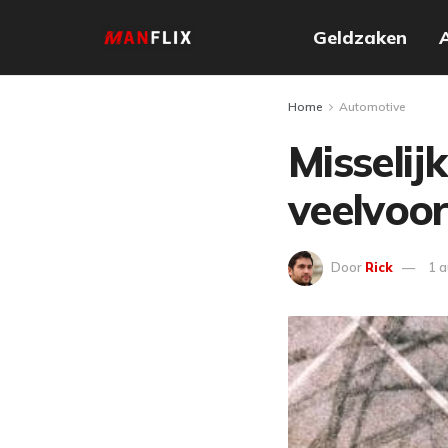
Geldzaken
Home
Automotive
Misselijk
veelvoo
Door
Rick
1 