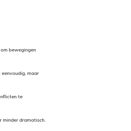
 je om bewegingen
kt eenvoudig, maar
nflicten te
aar minder dramatisch.