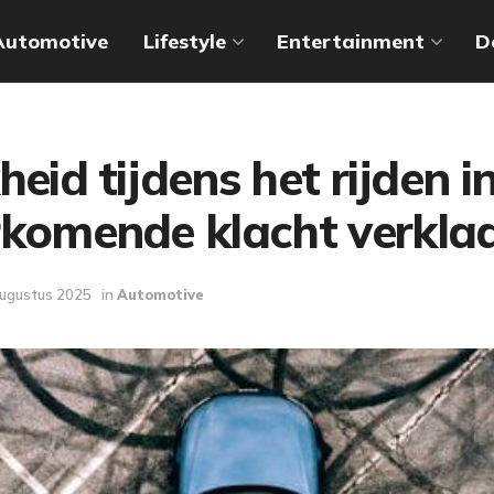
Automotive
Lifestyle
Entertainment
D
heid tijdens het rijden i
rkomende klacht verkla
augustus 2025
in
Automotive