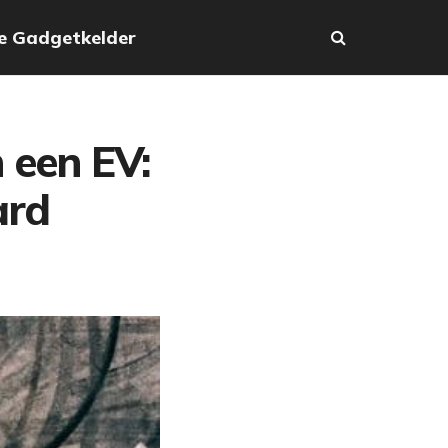
e Gadgetkelder
n een EV:
ard