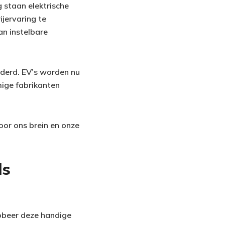
 staan elektrische
ijervaring te
an instelbare
derd. EV’s worden nu
mige fabrikanten
oor ons brein en onze
ls
Probeer deze handige