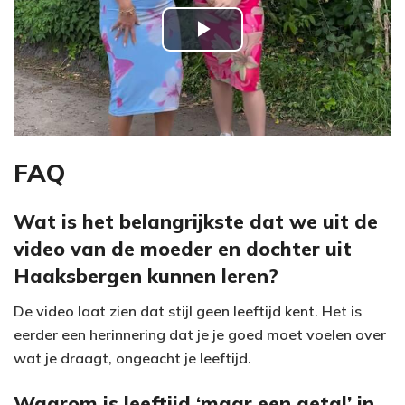
P
l
a
y
FAQ
V
Wat is het belangrijkste dat we uit de
video van de moeder en dochter uit
i
Haaksbergen kunnen leren?
d
De video laat zien dat stijl geen leeftijd kent. Het is
e
eerder een herinnering dat je je goed moet voelen over
wat je draagt, ongeacht je leeftijd.
o
Waarom is leeftijd ‘maar een getal’ in