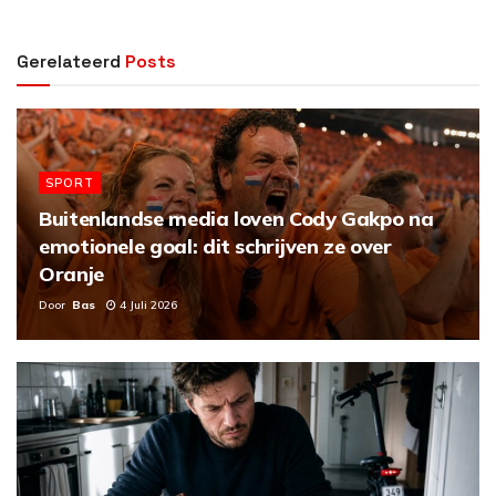
Gerelateerd
Posts
SPORT
Buitenlandse media loven Cody Gakpo na
emotionele goal: dit schrijven ze over
Oranje
Door
Bas
4 Juli 2026