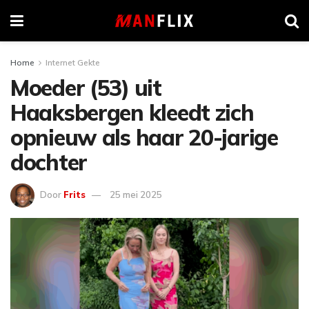
Home
Internet Gekte
Moeder (53) uit
Haaksbergen kleedt zich
opnieuw als haar 20-jarige
dochter
Door
Frits
25 mei 2025