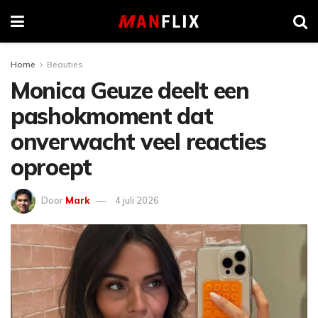
Home
Beauties
Monica Geuze deelt een
pashokmoment dat
onverwacht veel reacties
oproept
Door
Mark
4 juli 2026