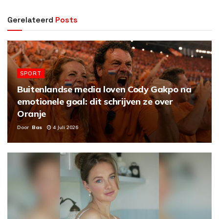
Gerelateerd
Posts
SPORT
Buitenlandse media loven Cody Gakpo na
emotionele goal: dit schrijven ze over
Oranje
Door
Bas
4 Juli 2026